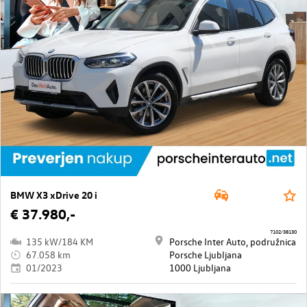
BMW X3 xDrive 20 i
€ 37.980,-
7102/38130
135 kW/184 KM
Porsche Inter Auto, podružnica
67.058 km
Porsche Ljubljana
01/2023
1000 Ljubljana