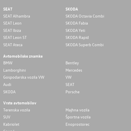
SEAT
SKODA
SEAT Alhambra
SKODA Octavia Combi
SEAT Leon
SKODA Fabia
SEAT Ibiza
SKODA Yeti
SEAT Leon ST
SKODA Rapid
SEAT Ateca
SKODA Superb Combi
Avtomobilske znamke
BMW
Bentley
Lamborghini
Mercedes
Gospodarska vozila VW
VW
Audi
SEAT
SKODA
Porsche
Vrste avtomobilov
Terenska vozila
Majhna vozila
SUV
Športna vozila
Kabriolet
Enoprostorec