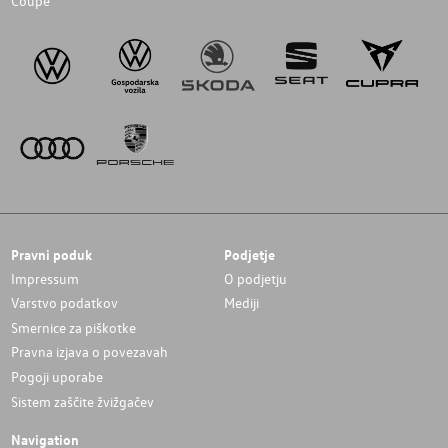
Coupé
Pravni poduk
Podjetje
Impressum
O podjetju
Varstvo podatkov
Mediji
Smernice za piškotke
Pravna izjava o povezavah
Pogoji uporabe
Sistem zaščite žvižgačev
Navigation