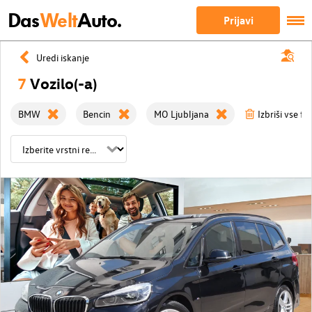
Das
Welt
Auto.
Prijavi
Uredi iskanje
7
Vozilo(-a)
BMW
Bencin
MO Ljubljana
Izbriši vse fil