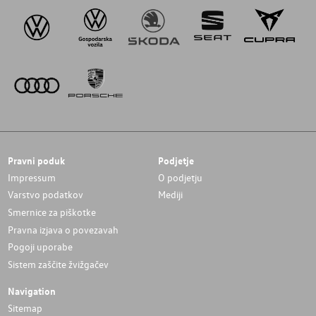
Pravni poduk
Podjetje
Impressum
O podjetju
Varstvo podatkov
Mediji
Smernice za piškotke
Pravna izjava o povezavah
Pogoji uporabe
Sistem zaščite žvižgačev
Navigation
Sitemap