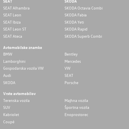
SEAT
SKODA
SEAT Alhambra
SKODA Octavia Combi
SEAT Leon
SKODA Fabia
SEAT Ibiza
SKODA Yeti
SEAT Leon ST
SKODA Rapid
SEAT Ateca
SKODA Superb Combi
Avtomobilske znamke
BMW
Bentley
Lamborghini
Mercedes
Gospodarska vozila VW
VW
Audi
SEAT
SKODA
Porsche
Vrste avtomobilov
Terenska vozila
Majhna vozila
SUV
Športna vozila
Kabriolet
Enoprostorec
Coupé