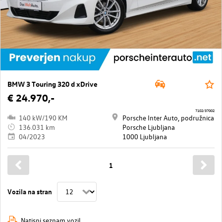
BMW 3 Touring 320 d xDrive
€ 24.970,-
7102/37002
140 kW/190 KM
Porsche Inter Auto, podružnica
136.031 km
Porsche Ljubljana
04/2023
1000 Ljubljana
1
Vozila na stran
Natisni seznam vozil