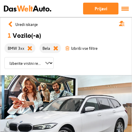
Das
Welt
Auto.
Prijavi
Uredi iskanje
1
Vozilo(-a)
BMW 3xx
Bela
Izbriši vse filtre