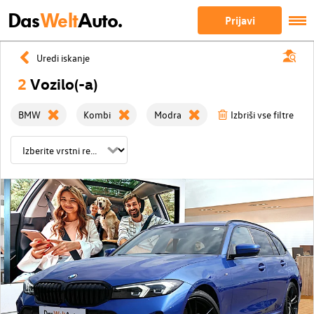
Das
Welt
Auto.
Prijavi
Uredi iskanje
2
Vozilo(-a)
BMW
Kombi
Modra
Izbriši vse filtre