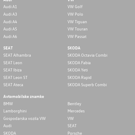
Audi A1
VW Golf
Audi A3
VW Polo
Audi A4
VW Tiguan
Audi A5
VW Touran
Audi A6
VW Passat
SEAT
SKODA
SEAT Alhambra
SKODA Octavia Combi
SEAT Leon
SKODA Fabia
SEAT Ibiza
SKODA Yeti
SEAT Leon ST
SKODA Rapid
SEAT Ateca
SKODA Superb Combi
Avtomobilske znamke
BMW
Bentley
Lamborghini
Mercedes
Gospodarska vozila VW
VW
Audi
SEAT
SKODA
Porsche