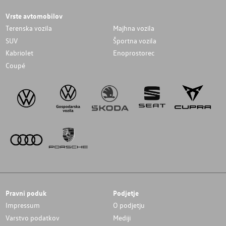
Vrste avtomobilov
Terenska vozila
Majhna vozila
SUV
Športna vozila
Kabriolet
Enoprostorec
Coupé
Pravni poduk
Podjetje
Impressum
O podjetju
Varstvo podatkov
Mediji