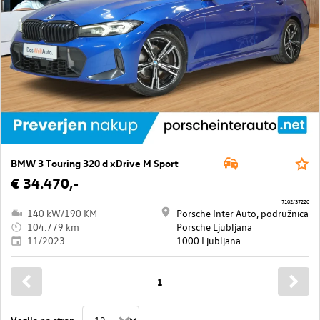
BMW 3 Touring 320 d xDrive M Sport
€ 34.470,-
7102/37220
140 kW/190 KM
Porsche Inter Auto, podružnica
104.779 km
Porsche Ljubljana
11/2023
1000 Ljubljana
1
Vozila na stran