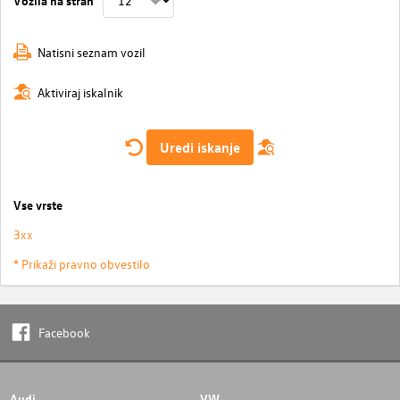
Natisni seznam vozil
Aktiviraj iskalnik
Uredi iskanje
Vse vrste
3xx
* Prikaži pravno obvestilo
Facebook
Audi
VW