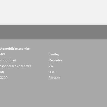
vtomobilske znamke
MW
Bentley
amborghini
Mercedes
ospodarska vozila VW
VW
udi
SEAT
KODA
Porsche