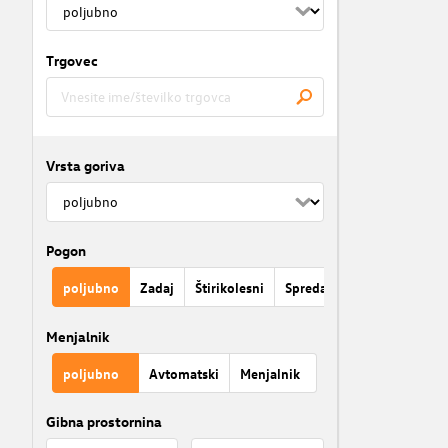
Trgovec
Vrsta goriva
Pogon
poljubno
Zadaj
Štirikolesni
Spredaj
Menjalnik
poljubno
Avtomatski
Menjalnik
Gibna prostornina