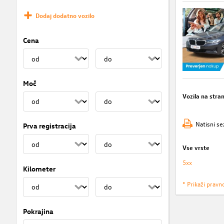
Dodaj dodatno vozilo
Cena
Moč
Vozila na stra
Natisni se
Prva registracija
Vse vrste
5xx
Kilometer
* Prikaži pravn
Pokrajina