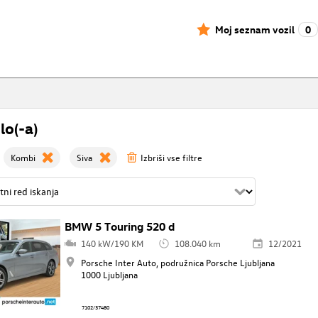
Moj seznam vozil
0
lo(-a)
Kombi
Siva
Izbriši vse filtre
BMW 5 Touring 520 d
140 kW/190 KM
108.040 km
12/2021
Porsche Inter Auto, podružnica Porsche Ljubljana
1000 Ljubljana
7102/37480