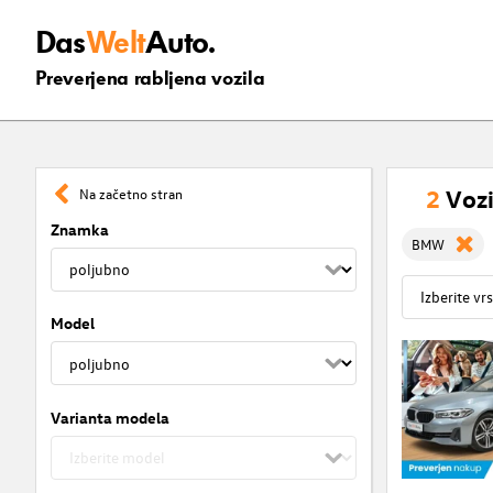
Das
Welt
Auto.
Preverjena rabljena vozila
2
Vozi
Na začetno stran
Znamka
BMW
Model
Varianta modela