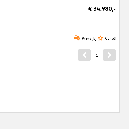
€ 34.980,-
Primerjaj
Označi
1