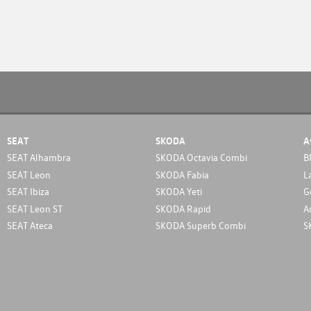
SEAT
SKODA
A
SEAT Alhambra
SKODA Octavia Combi
B
SEAT Leon
SKODA Fabia
L
SEAT Ibiza
SKODA Yeti
G
SEAT Leon ST
SKODA Rapid
A
SEAT Ateca
SKODA Superb Combi
S