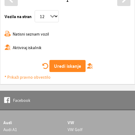
1
Vozila na stran
Natisni seznam vozil
Aktiviraj iskalnik
Uredi iskanje
* Prikaži pravno obvestilo
Facebook
Audi
VW
Audi A1
VW Golf