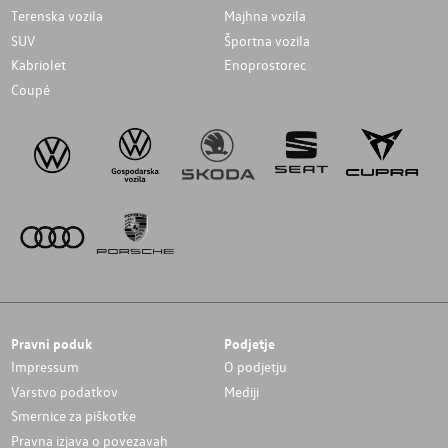
Terenska vozila
Majhna vozila
SUV
Športna vozila
Kabriolet
Enoprostorec
Coupé
Pravni poduk
Podjetje
Impressum
O podjetju
Varstvo podatkov
Mediji
Smernice za piškotke
Pravna izjava o povezavah