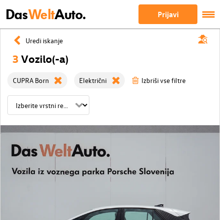
Das
Welt
Auto.
Prijavi
Uredi iskanje
3
Vozilo(-a)
CUPRA Born
Električni
Izbriši vse filtre