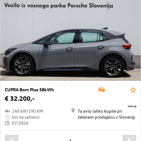
CUPRA Born Plus 58kWh
€ 32.200,-
9999/48
140 kW/190 KM
Ta avto lahko kupite pri
km na zahtevo
želenem prodajalcu v Sloveniji.
07/2026