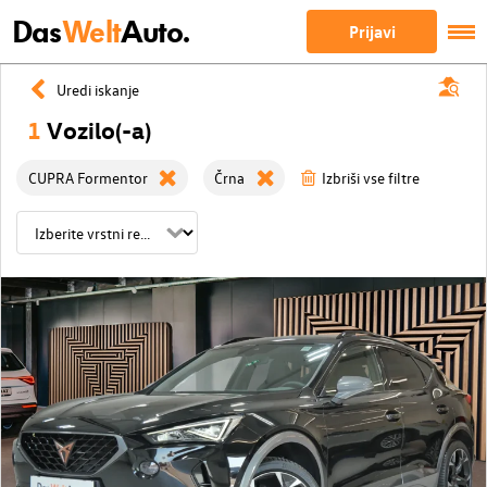
Das
Welt
Auto.
Prijavi
Uredi iskanje
1
Vozilo(-a)
CUPRA Formentor
Črna
Izbriši vse filtre