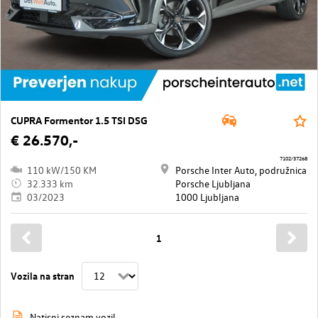
CUPRA Formentor 1.5 TSI DSG
€ 26.570,-
7102/37268
110 kW/150 KM
Porsche Inter Auto, podružnica
32.333 km
Porsche Ljubljana
03/2023
1000 Ljubljana
1
Vozila na stran
Natisni seznam vozil