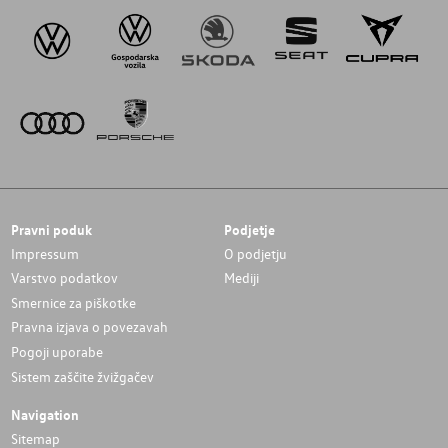
Pravni poduk
Podjetje
Impressum
O podjetju
Varstvo podatkov
Mediji
Smernice za piškotke
Pravna izjava o povezavah
Pogoji uporabe
Sistem zaščite žvižgačev
Navigation
Sitemap