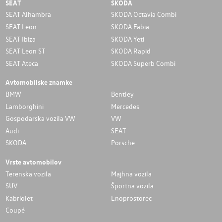
SEAT
SKODA
SEAT Alhambra
SKODA Octavia Combi
SEAT Leon
SKODA Fabia
SEAT Ibiza
SKODA Yeti
SEAT Leon ST
SKODA Rapid
SEAT Ateca
SKODA Superb Combi
Avtomobilske znamke
BMW
Bentley
Lamborghini
Mercedes
Gospodarska vozila VW
VW
Audi
SEAT
SKODA
Porsche
Vrste avtomobilov
Terenska vozila
Majhna vozila
SUV
Športna vozila
Kabriolet
Enoprostorec
Coupé