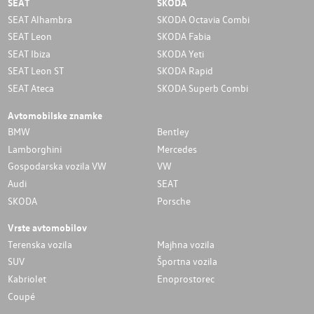
SEAT
SKODA
SEAT Alhambra
SKODA Octavia Combi
SEAT Leon
SKODA Fabia
SEAT Ibiza
SKODA Yeti
SEAT Leon ST
SKODA Rapid
SEAT Ateca
SKODA Superb Combi
Avtomobilske znamke
BMW
Bentley
Lamborghini
Mercedes
Gospodarska vozila VW
VW
Audi
SEAT
SKODA
Porsche
Vrste avtomobilov
Terenska vozila
Majhna vozila
SUV
Športna vozila
Kabriolet
Enoprostorec
Coupé