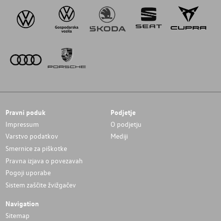
Pravni poduk
Podjetje
Impressum
O podjetju
Varstvo podatkov
Mediji
Smernice za piškotke
Pravna izjava o povezavah
Pogoji uporabe
Sistem zaščite žvižgačev
Navigation
Sitemap