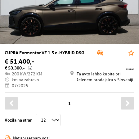
CUPRA Formentor VZ 1.5 e-HYBRID DSG
€ 51.400,-
€ 53.300,-
i
9999/42
200 kW/272 KM
Ta avto lahko kupite pri
km na zahtevo
želenem prodajalcu v Sloveniji.
07/2025
1
Vozila na stran
Natisni seznam vozil