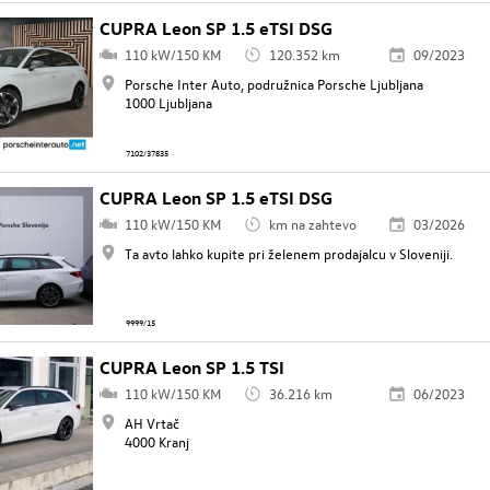
CUPRA Leon SP 1.5 eTSI DSG
110 kW/150 KM
120.352 km
09/2023
Porsche Inter Auto, podružnica Porsche Ljubljana
1000 Ljubljana
7102/37835
CUPRA Leon SP 1.5 eTSI DSG
110 kW/150 KM
km na zahtevo
03/2026
Ta avto lahko kupite pri želenem prodajalcu v Sloveniji.
9999/15
CUPRA Leon SP 1.5 TSI
110 kW/150 KM
36.216 km
06/2023
AH Vrtač
4000 Kranj