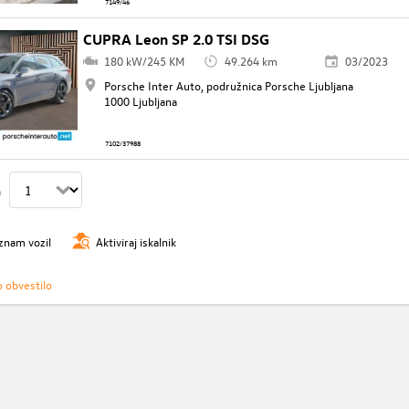
7149/46
CUPRA Leon SP 2.0 TSI DSG
180 kW/245 KM
49.264 km
03/2023
Porsche Inter Auto, podružnica Porsche Ljubljana
1000 Ljubljana
7102/37988
n
znam vozil
Aktiviraj iskalnik
o obvestilo