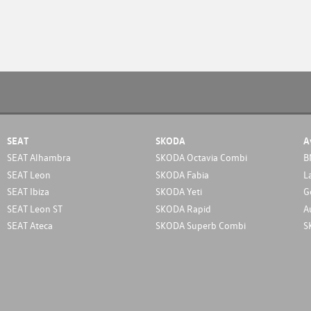
SEAT
SKODA
A
SEAT Alhambra
SKODA Octavia Combi
B
SEAT Leon
SKODA Fabia
L
SEAT Ibiza
SKODA Yeti
G
SEAT Leon ST
SKODA Rapid
A
SEAT Ateca
SKODA Superb Combi
S