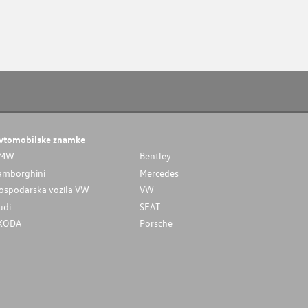
vtomobilske znamke
MW
Bentley
amborghini
Mercedes
ospodarska vozila VW
VW
udi
SEAT
KODA
Porsche