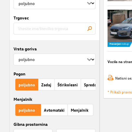
Trgovec
Vrsta goriva
Vozila na stra
Pogon
Natisni se
poljubno
Zadaj
Štirikolesni
Spredaj
* Prikaži pravn
Menjalnik
poljubno
Avtomatski
Menjalnik
Gibna prostornina