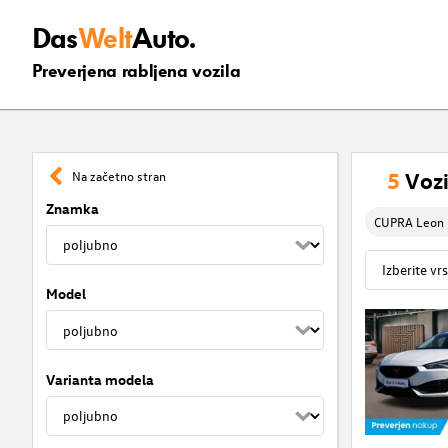
Das
Welt
Auto.
Preverjena rabljena vozila
5
Vozi
Na začetno stran
Znamka
CUPRA Leon
Model
Varianta modela