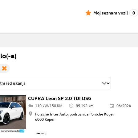
Moj seznam vozil
0
lo(-a)
CUPRA Leon SP 2.0 TDI DSG
110 kW/150 KM
85.193 km
06/2024
Porsche Inter Auto, podružnica Porsche Koper
6000 Koper
7155/9200