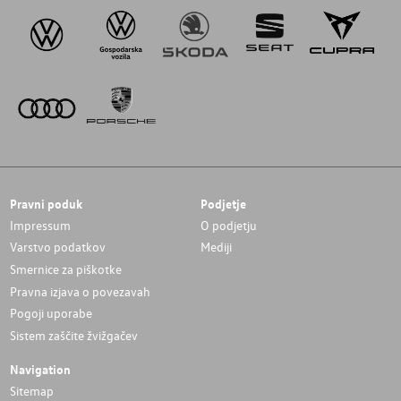
Pravni poduk
Podjetje
Impressum
O podjetju
Varstvo podatkov
Mediji
Smernice za piškotke
Pravna izjava o povezavah
Pogoji uporabe
Sistem zaščite žvižgačev
Navigation
Sitemap