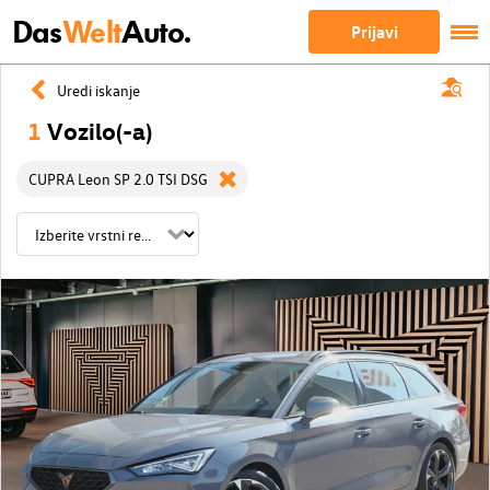
Das
Welt
Auto.
Prijavi
Uredi iskanje
1
Vozilo(-a)
CUPRA Leon SP 2.0 TSI DSG