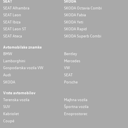
SEAT
SKODA
SEAT Alhambra
SKODA Octavia Combi
SEAT Leon
SKODA Fabia
SEAT Ibiza
SKODA Yeti
SEAT Leon ST
SKODA Rapid
SEAT Ateca
SKODA Superb Combi
Avtomobilske znamke
BMW
Bentley
Lamborghini
Mercedes
Gospodarska vozila VW
VW
Audi
SEAT
SKODA
Porsche
Vrste avtomobilov
Terenska vozila
Majhna vozila
SUV
Športna vozila
Kabriolet
Enoprostorec
Coupé