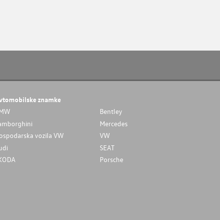
vtomobilske znamke
MW
Bentley
amborghini
Mercedes
ospodarska vozila VW
VW
udi
SEAT
KODA
Porsche