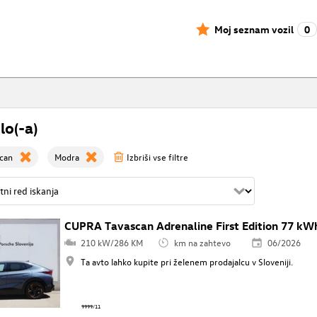
Moj seznam vozil
0
lo(-a)
can
Modra
Izbriši vse filtre
CUPRA Tavascan Adrenaline First Edition 77 kW
210 kW/286 KM
km na zahtevo
06/2026
Ta avto lahko kupite pri želenem prodajalcu v Sloveniji.
9999/11