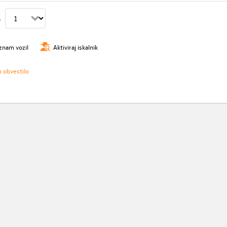
n
znam vozil
Aktiviraj iskalnik
o obvestilo