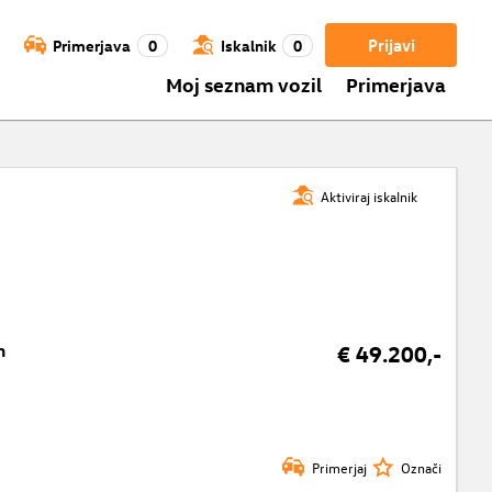
Prijavi
Primerjava
0
Iskalnik
0
Moj seznam vozil
Primerjava
Aktiviraj iskalnik
h
€ 49.200,-
Primerjaj
Označi