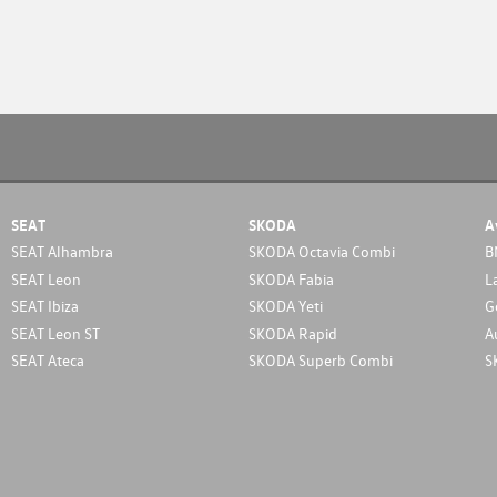
SEAT
SKODA
A
SEAT Alhambra
SKODA Octavia Combi
B
SEAT Leon
SKODA Fabia
L
SEAT Ibiza
SKODA Yeti
G
SEAT Leon ST
SKODA Rapid
A
SEAT Ateca
SKODA Superb Combi
S