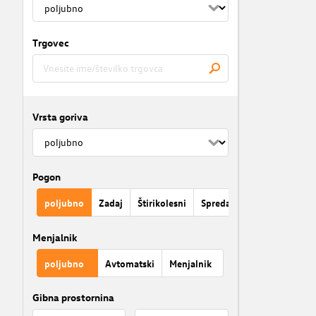
Trgovec
Vrsta goriva
Pogon
poljubno
Zadaj
Štirikolesni
Spredaj
Menjalnik
poljubno
Avtomatski
Menjalnik
Gibna prostornina