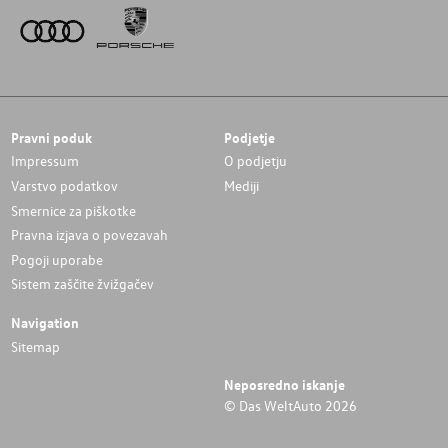
Pravni poduk
Podjetje
Impressum
O podjetju
Varstvo podatkov
Mediji
Smernice za piškotke
Pravna izjava o povezavah
Pogoji uporabe
Sistem zaščite žvižgačev
Navigation
Sitemap
Neposredno iskanje
© Das WeltAuto 2026