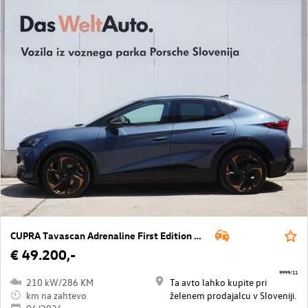
CUPRA Tavascan Adrenaline First Edition 77 kWh
€ 49.200,-
9999/11
210 kW/286 KM
Ta avto lahko kupite pri
km na zahtevo
želenem prodajalcu v Sloveniji.