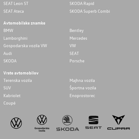
SEAT Leon ST
SKODA Rapid
SEAT Ateca
SKODA Superb Combi
Avtomobilske znamke
BMW
Bentley
Lamborghini
Mercedes
Gospodarska vozila VW
VW
Audi
SEAT
SKODA
Porsche
Vrste avtomobilov
Terenska vozila
Majhna vozila
SUV
Športna vozila
Kabriolet
Enoprostorec
Coupé