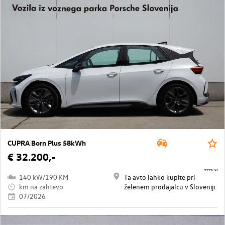
CUPRA Born Plus 58kWh
€ 32.200,-
9999/50
140 kW/190 KM
Ta avto lahko kupite pri
km na zahtevo
želenem prodajalcu v Sloveniji.
07/2026