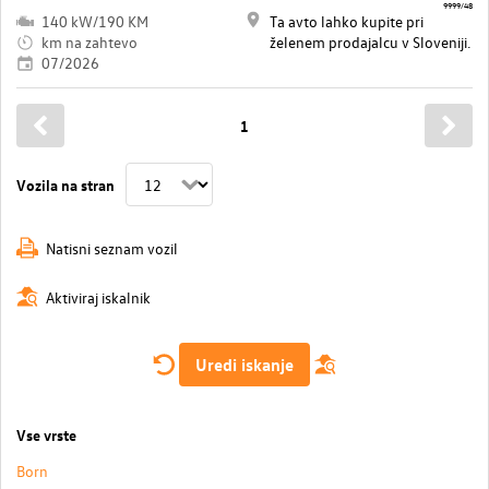
9999/48
140 kW/190 KM
Ta avto lahko kupite pri
km na zahtevo
želenem prodajalcu v Sloveniji.
07/2026
1
Vozila na stran
Natisni seznam vozil
Aktiviraj iskalnik
Uredi iskanje
Vse vrste
Born