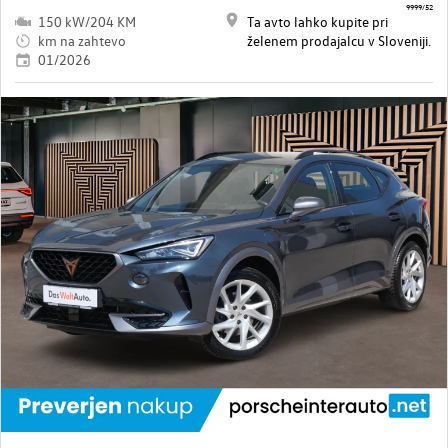
9999/52
150 kW/204 KM
Ta avto lahko kupite pri
km na zahtevo
želenem prodajalcu v Sloveniji.
01/2026