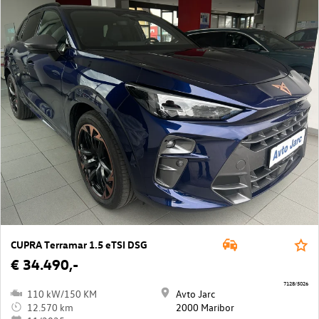
CUPRA Terramar 1.5 eTSI DSG
€ 34.490,-
7128/5026
110 kW/150 KM
Avto Jarc
12.570 km
2000 Maribor