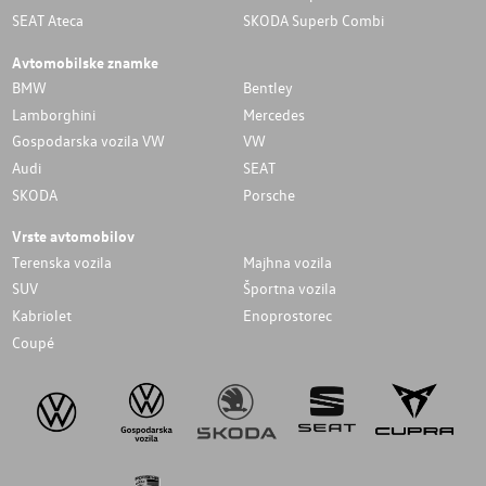
SEAT Ateca
SKODA Superb Combi
Avtomobilske znamke
BMW
Bentley
Lamborghini
Mercedes
Gospodarska vozila VW
VW
Audi
SEAT
SKODA
Porsche
Vrste avtomobilov
Terenska vozila
Majhna vozila
SUV
Športna vozila
Kabriolet
Enoprostorec
Coupé