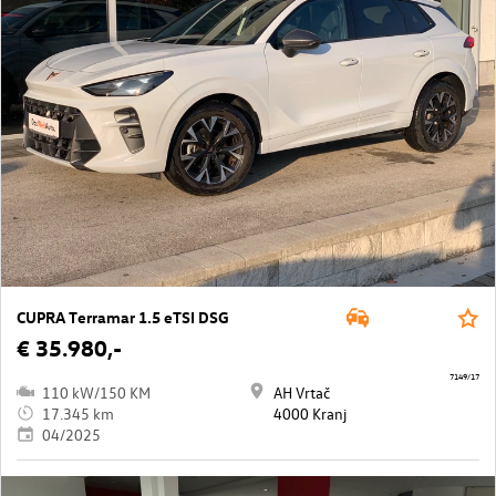
CUPRA Terramar 1.5 eTSI DSG
€ 35.980,-
7149/17
110 kW/150 KM
AH Vrtač
17.345 km
4000 Kranj
04/2025