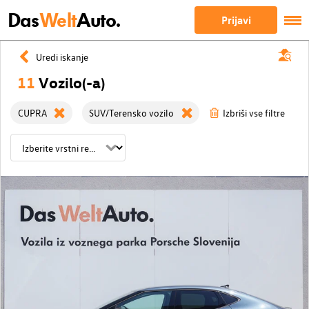
Das
Welt
Auto.
Prijavi
Uredi iskanje
11
Vozilo(-a)
CUPRA
SUV/Terensko vozilo
Izbriši vse filtre