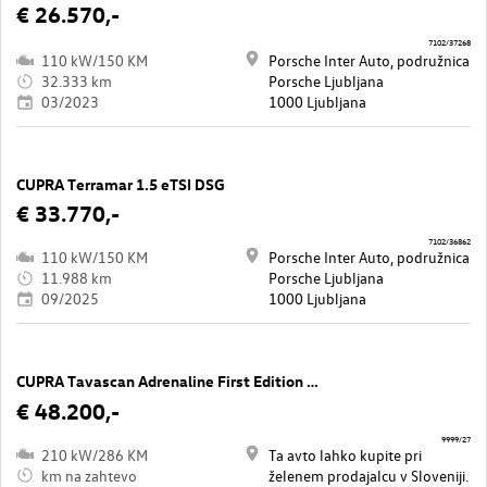
€ 26.570,-
7102/37268
110 kW/150 KM
Porsche Inter Auto, podružnica
32.333 km
Porsche Ljubljana
03/2023
1000 Ljubljana
CUPRA Terramar 1.5 eTSI DSG
€ 33.770,-
7102/36862
110 kW/150 KM
Porsche Inter Auto, podružnica
11.988 km
Porsche Ljubljana
09/2025
1000 Ljubljana
CUPRA Tavascan Adrenaline First Edition 77 kWh
€ 48.200,-
9999/27
210 kW/286 KM
Ta avto lahko kupite pri
km na zahtevo
želenem prodajalcu v Sloveniji.