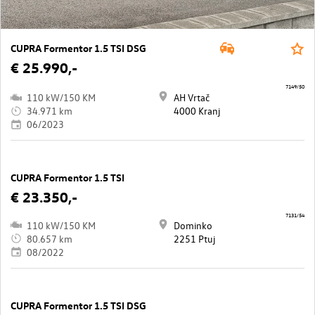
CUPRA Formentor 1.5 TSI DSG
€ 25.990,-
7149/50
110 kW/150 KM
AH Vrtač
34.971 km
4000 Kranj
06/2023
CUPRA Formentor 1.5 TSI
€ 23.350,-
7131/54
110 kW/150 KM
Dominko
80.657 km
2251 Ptuj
08/2022
CUPRA Formentor 1.5 TSI DSG