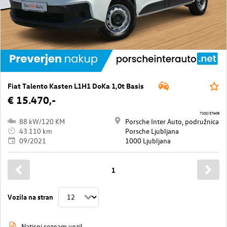
Fiat Talento Kasten L1H1 DoKa 1,0t Basis
€ 15.470,-
7102/37608
88 kW/120 KM
Porsche Inter Auto, podružnica
43.110 km
Porsche Ljubljana
09/2021
1000 Ljubljana
1
Vozila na stran
Natisni seznam vozil