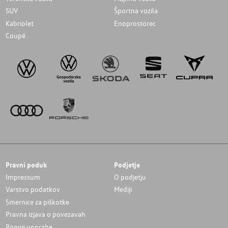
SUV
Športna vozila
Kabriolet
Enoprostorec
Coupé
Pravni poduk
Podjetje
Impressum
O podjetju
Varstvo podatkov
Mediji
Smernice za piškotke
Pravna izjava o povezavah
Pogoji uporabe