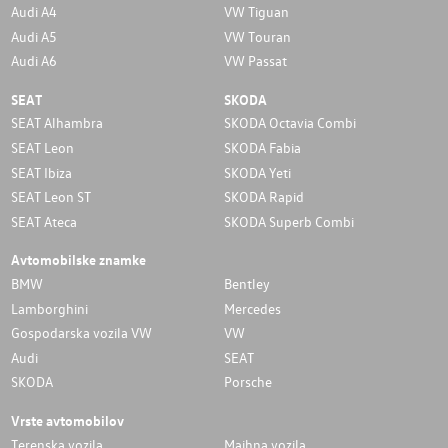
Audi A4
VW Tiguan
Audi A5
VW Touran
Audi A6
VW Passat
SEAT
SKODA
SEAT Alhambra
SKODA Octavia Combi
SEAT Leon
SKODA Fabia
SEAT Ibiza
SKODA Yeti
SEAT Leon ST
SKODA Rapid
SEAT Ateca
SKODA Superb Combi
Avtomobilske znamke
BMW
Bentley
Lamborghini
Mercedes
Gospodarska vozila VW
VW
Audi
SEAT
SKODA
Porsche
Vrste avtomobilov
Terenska vozila
Majhna vozila