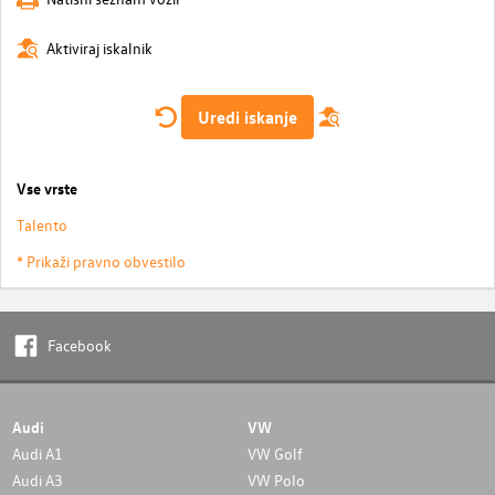
Aktiviraj iskalnik
Uredi iskanje
Vse vrste
Talento
* Prikaži pravno obvestilo
Facebook
Audi
VW
Audi A1
VW Golf
Audi A3
VW Polo