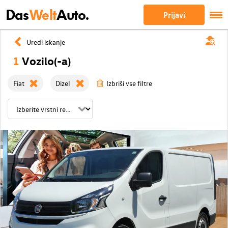
Das
Welt
Auto.
Prijavi
Uredi iskanje
1
Vozilo(-a)
Fiat
Dizel
Izbriši vse filtre