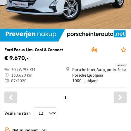
Ford Focus Lim. Cool & Connect
€ 9.670,-
7102/37037
70 kW/95 KM
Porsche Inter Auto, podružnica
163.620 km
Porsche Ljubljana
07/2020
1000 Ljubljana
1
Vozila na stran
Natisni seznam vozil