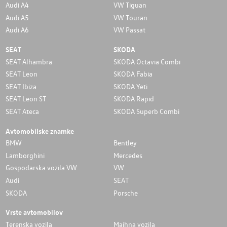
Audi A4
VW Tiguan
Audi A5
VW Touran
Audi A6
VW Passat
SEAT
SKODA
SEAT Alhambra
SKODA Octavia Combi
SEAT Leon
SKODA Fabia
SEAT Ibiza
SKODA Yeti
SEAT Leon ST
SKODA Rapid
SEAT Ateca
SKODA Superb Combi
Avtomobilske znamke
BMW
Bentley
Lamborghini
Mercedes
Gospodarska vozila VW
VW
Audi
SEAT
SKODA
Porsche
Vrste avtomobilov
Terenska vozila
Majhna vozila