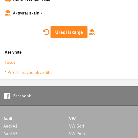
Aktiviraj iskalnik
Uredi iskanje
Vse vrste
Focus
* Prikaži pravno obvestilo
Facebook
Audi
VW
Audi A1
VW Golf
Audi A3
VW Polo