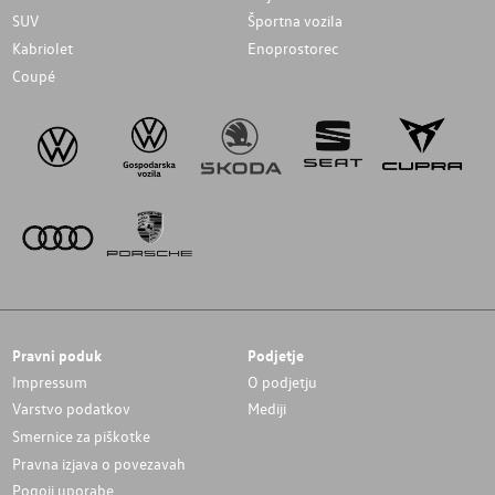
SUV
Športna vozila
Kabriolet
Enoprostorec
Coupé
Pravni poduk
Podjetje
Impressum
O podjetju
Varstvo podatkov
Mediji
Smernice za piškotke
Pravna izjava o povezavah
Pogoji uporabe