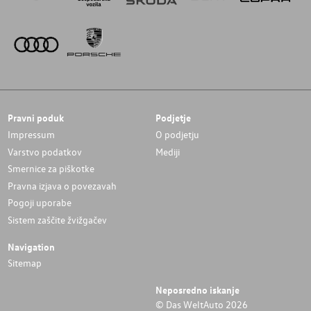
Pravni poduk
Podjetje
Impressum
O podjetju
Varstvo podatkov
Mediji
Smernice za piškotke
Pravna izjava o povezavah
Pogoji uporabe
Sistem zaščite žvižgačev
Navigation
Sitemap
Neposredno iskanje
© Das WeltAuto 2026