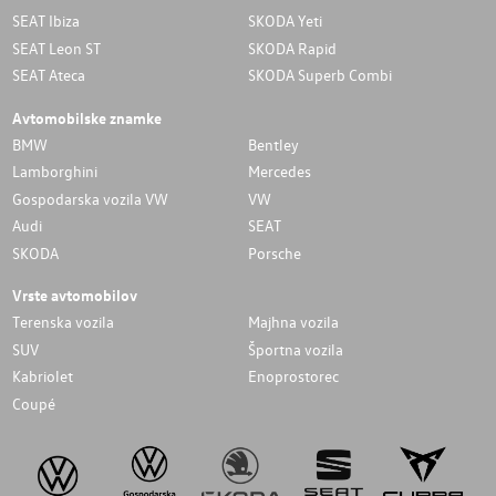
SEAT Ibiza
SKODA Yeti
SEAT Leon ST
SKODA Rapid
SEAT Ateca
SKODA Superb Combi
Avtomobilske znamke
BMW
Bentley
Lamborghini
Mercedes
Gospodarska vozila VW
VW
Audi
SEAT
SKODA
Porsche
Vrste avtomobilov
Terenska vozila
Majhna vozila
SUV
Športna vozila
Kabriolet
Enoprostorec
Coupé