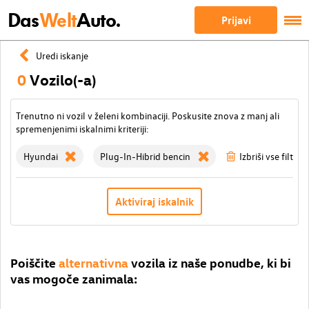
Das
Welt
Auto.
Prijavi
Uredi iskanje
0
Vozilo(-a)
Trenutno ni vozil v želeni kombinaciji. Poskusite znova z manj ali
spremenjenimi iskalnimi kriteriji:
Hyundai
Plug-In-Hibrid bencin
Izbriši vse filtre
Aktiviraj iskalnik
Poiščite
alternativna
vozila iz naše ponudbe, ki bi
vas mogoče zanimala: