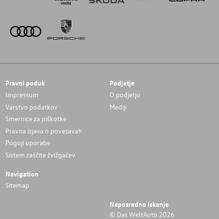
Pravni poduk
Podjetje
Impressum
O podjetju
Varstvo podatkov
Mediji
Smernice za piškotke
Pravna izjava o povezavah
Pogoji uporabe
Sistem zaščite žvižgačev
Navigation
Sitemap
Neposredno iskanje
© Das WeltAuto 2026