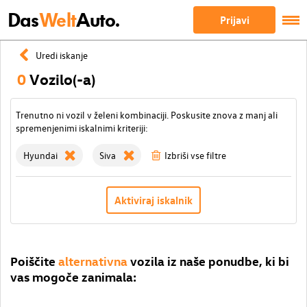
Das
Welt
Auto.
Prijavi
Uredi iskanje
0
Vozilo(-a)
Trenutno ni vozil v želeni kombinaciji. Poskusite znova z manj ali
spremenjenimi iskalnimi kriteriji:
Hyundai
Siva
Izbriši vse filtre
Aktiviraj iskalnik
Poiščite
alternativna
vozila iz naše ponudbe, ki bi
vas mogoče zanimala: