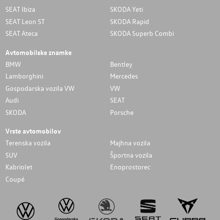
SEAT Ibiza
SKODA Yeti
SEAT Leon ST
SKODA Rapid
SEAT Ateca
SKODA Superb Combi
Avtomobilske znamke
BMW
Bentley
Lamborghini
Mercedes
Gospodarska vozila VW
VW
Audi
SEAT
SKODA
Porsche
Vrste avtomobilov
Terenska vozila
Majhna vozila
SUV
Športna vozila
Kabriolet
Enoprostorec
Coupé