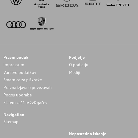
Pravni poduk
Podjetje
Impressum
O podjetju
Varstvo podatkov
Mediji
Smernice za piškotke
Pravna izjava o povezavah
Pogoji uporabe
Sistem zaščite žvižgačev
Navigation
Sitemap
Neposredno iskanje