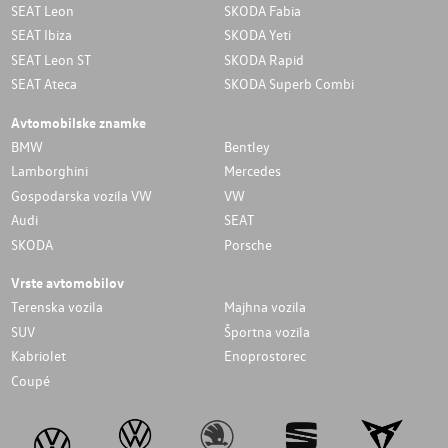
SEAT Leon
SKODA Fabia
SEAT Ibiza
SKODA Yeti
SEAT Leon ST
SKODA Rapid
SEAT Ateca
SKODA Superb Combi
Avtomobilske znamke
BMW
Bentley
Lamborghini
Mercedes
Gospodarska vozila VW
VW
Audi
SEAT
SKODA
Porsche
Vrste avtomobilov
Terenska vozila
Majhna vozila
SUV
Športna vozila
Kabriolet
Enoprostorec
Coupé