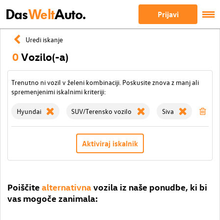
Das
Welt
Auto.
Prijavi
Uredi iskanje
0
Vozilo(-a)
Trenutno ni vozil v želeni kombinaciji. Poskusite znova z manj ali
spremenjenimi iskalnimi kriteriji:
Hyundai
SUV/Terensko vozilo
Siva
Izbr
Aktiviraj iskalnik
Poiščite
alternativna
vozila iz naše ponudbe, ki bi
vas mogoče zanimala: