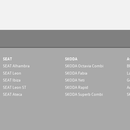
SEAT
SKODA
A
SEAT Alhambra
SKODA Octavia Combi
B
SEAT Leon
SKODA Fabia
L
SEAT Ibiza
SKODA Yeti
G
SEAT Leon ST
SKODA Rapid
A
SEAT Ateca
SKODA Superb Combi
S