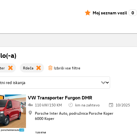
Moj seznam vozil
0
lo(-a)
ter
Rdeča
Izbriši vse filtre
VW Transporter Furgon DMR
110 kW/150 KM
km na zahtevo
10/2025
Porsche Inter Auto, podružnica Porsche Koper
6000 Koper
7155/8768