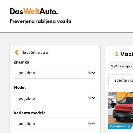
Das
Welt
Auto.
Preverjena rabljena vozila
1
Vozi
Na začetno stran
Znamka
VW Transpor
Model
Varianta modela