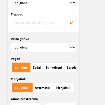
Trgovec
Vrsta goriva
Pogon
poljubno
Zadaj
Štirikolesni
Spredaj
Menjalnik
poljubno
Avtomatski
Menjalnik
Gibna prostornina