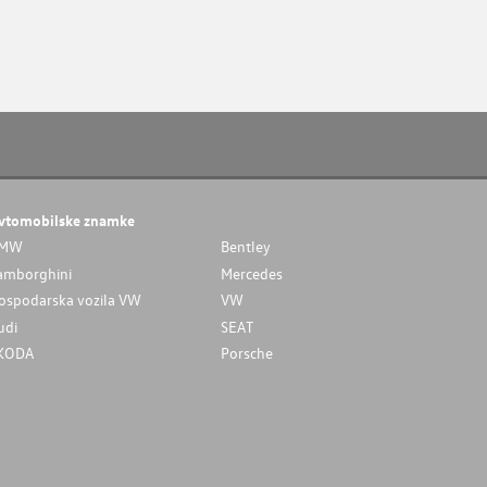
vtomobilske znamke
MW
Bentley
amborghini
Mercedes
ospodarska vozila VW
VW
udi
SEAT
KODA
Porsche