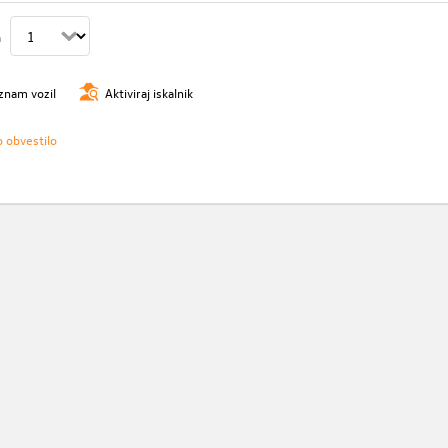
n
znam vozil
Aktiviraj iskalnik
o obvestilo