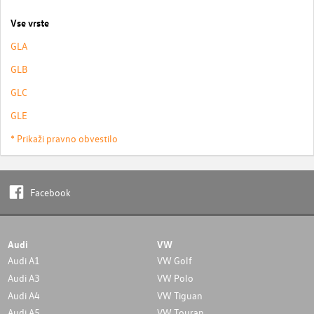
Vse vrste
GLA
GLB
GLC
GLE
* Prikaži pravno obvestilo
Facebook
Audi
VW
Audi A1
VW Golf
Audi A3
VW Polo
Audi A4
VW Tiguan
Audi A5
VW Touran