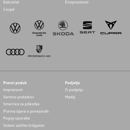
Kabriolet
Enoprostorec
Coupé
Pravni poduk
Podjetje
Impressum
O podjetju
Varstvo podatkov
Mediji
Smernice za piškotke
Pravna izjava o povezavah
Pogoji uporabe
Sistem zaščite žvižgačev