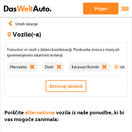
Das
Welt
Auto.
Prijavi
Uredi iskanje
0
Vozilo(-a)
Trenutno ni vozil v želeni kombinaciji. Poskusite znova z manj ali
spremenjenimi iskalnimi kriteriji:
Mercedes
Dizel
Karavan/Kombi
Izbriši 
Aktiviraj iskalnik
Poiščite
alternativna
vozila iz naše ponudbe, ki bi
vas mogoče zanimala: