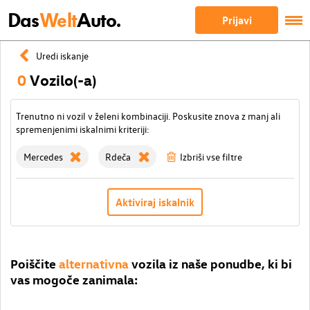
Das
Welt
Auto.
Prijavi
Uredi iskanje
0
Vozilo(-a)
Trenutno ni vozil v želeni kombinaciji. Poskusite znova z manj ali
spremenjenimi iskalnimi kriteriji:
Mercedes
Rdeča
Izbriši vse filtre
Aktiviraj iskalnik
Poiščite
alternativna
vozila iz naše ponudbe, ki bi
vas mogoče zanimala: