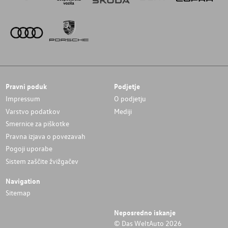
Pravni poduk
Podjetje
Impressum
O podjetju
Varstvo podatkov
Mediji
Smernice za piškotke
Pravna izjava o povezavah
Pogoji uporabe
Sistem zaščite žvižgačev
Navigation
Sitemap
Neposredno iskanje
© Das WeltAuto 2026