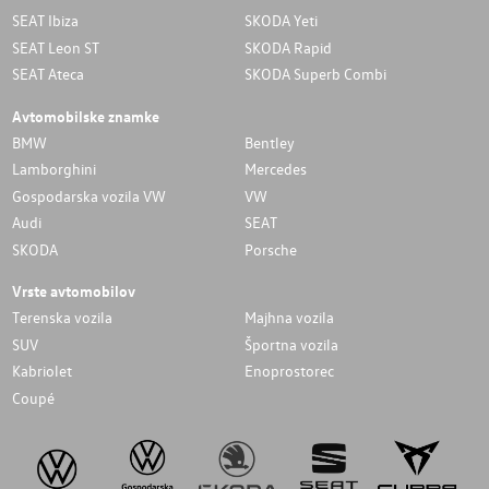
SEAT Ibiza
SKODA Yeti
SEAT Leon ST
SKODA Rapid
SEAT Ateca
SKODA Superb Combi
Avtomobilske znamke
BMW
Bentley
Lamborghini
Mercedes
Gospodarska vozila VW
VW
Audi
SEAT
SKODA
Porsche
Vrste avtomobilov
Terenska vozila
Majhna vozila
SUV
Športna vozila
Kabriolet
Enoprostorec
Coupé