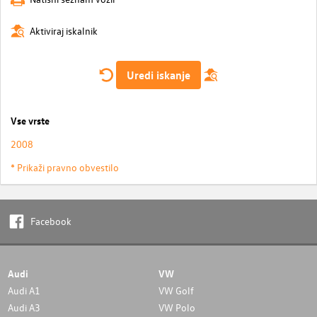
Aktiviraj iskalnik
Uredi iskanje
Vse vrste
2008
* Prikaži pravno obvestilo
Facebook
Audi
VW
Audi A1
VW Golf
Audi A3
VW Polo