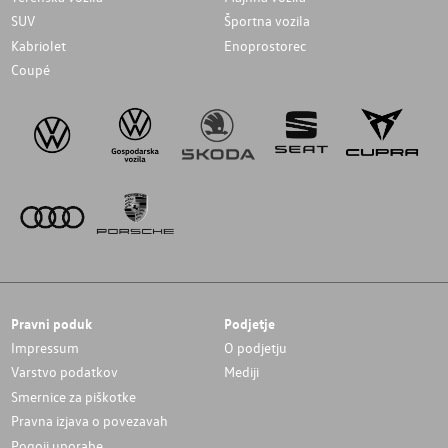
SUV
Športna vozila
Kabriolet
Enoprostorec
Coupé
Pravni poduk
Podjetje
Impressum
O podjetju
Varstvo podatkov
Mediji
Smernice za piškotke
Pravna izjava o povezavah
Pogoji uporabe