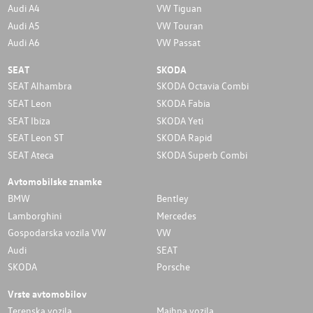
Audi A4
VW Tiguan
Audi A5
VW Touran
Audi A6
VW Passat
SEAT
SKODA
SEAT Alhambra
SKODA Octavia Combi
SEAT Leon
SKODA Fabia
SEAT Ibiza
SKODA Yeti
SEAT Leon ST
SKODA Rapid
SEAT Ateca
SKODA Superb Combi
Avtomobilske znamke
BMW
Bentley
Lamborghini
Mercedes
Gospodarska vozila VW
VW
Audi
SEAT
SKODA
Porsche
Vrste avtomobilov
Terenska vozila
Majhna vozila