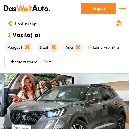
Das
Welt
Auto.
Prijavi
Uredi iskanje
1
Vozilo(-a)
Peugeot
Dizel
Siva
Izbriši vse filtre