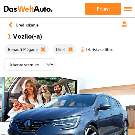
Das
Welt
Auto.
Prijavi
Uredi iskanje
1
Vozilo(-a)
Renault Mégane
Dizel
Izbriši vse filtre