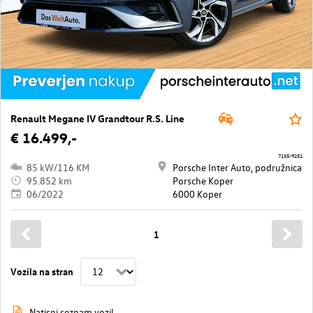
Renault Megane IV Grandtour R.S. Line
€ 16.499,-
7155/9251
85 kW/116 KM
Porsche Inter Auto, podružnica
95.852 km
Porsche Koper
06/2022
6000 Koper
1
Vozila na stran
Natisni seznam vozil