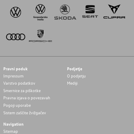
Pravni poduk
Podjetje
Impressum
O podjetju
Varstvo podatkov
Mediji
Smernice za piškotke
Pravna izjava o povezavah
Pogoji uporabe
Sistem zaščite žvižgačev
Navigation
Sitemap