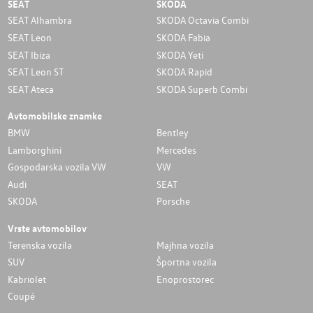
SEAT
SKODA
SEAT Alhambra
SKODA Octavia Combi
SEAT Leon
SKODA Fabia
SEAT Ibiza
SKODA Yeti
SEAT Leon ST
SKODA Rapid
SEAT Ateca
SKODA Superb Combi
Avtomobilske znamke
BMW
Bentley
Lamborghini
Mercedes
Gospodarska vozila VW
VW
Audi
SEAT
SKODA
Porsche
Vrste avtomobilov
Terenska vozila
Majhna vozila
SUV
Športna vozila
Kabriolet
Enoprostorec
Coupé