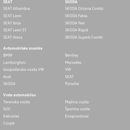
SEAT
SKODA
SEAT Alhambra
SKODA Octavia Combi
SEAT Leon
SKODA Fabia
SEAT Ibiza
SKODA Yeti
SEAT Leon ST
SKODA Rapid
SEAT Ateca
SKODA Superb Combi
Avtomobilske znamke
BMW
Bentley
Lamborghini
Mercedes
Gospodarska vozila VW
VW
Audi
SEAT
SKODA
Porsche
Vrste avtomobilov
Terenska vozila
Majhna vozila
SUV
Športna vozila
Kabriolet
Enoprostorec
Coupé