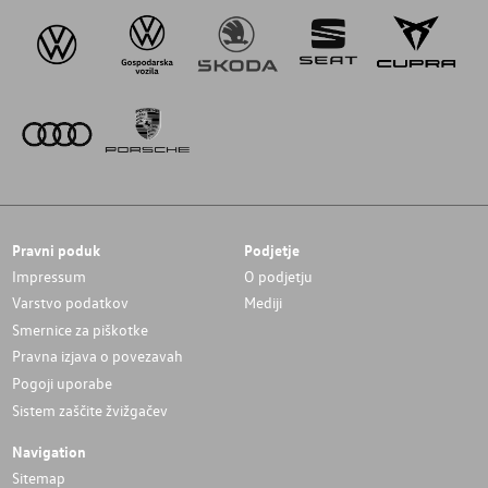
Pravni poduk
Podjetje
Impressum
O podjetju
Varstvo podatkov
Mediji
Smernice za piškotke
Pravna izjava o povezavah
Pogoji uporabe
Sistem zaščite žvižgačev
Navigation
Sitemap