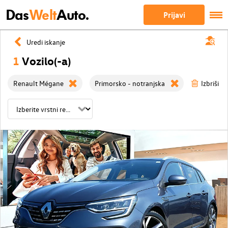
Das
Welt
Auto.
Prijavi
Uredi iskanje
1
Vozilo(-a)
Renault Mégane
Primorsko - notranjska
Izbriši vs