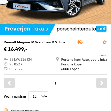
Renault Megane IV Grandtour R.S. Line
€ 16.499,-
7155/9251
85 kW/116 KM
Porsche Inter Auto, podružnica
95.852 km
Porsche Koper
06/2022
6000 Koper
1
Vozila na stran
Natisni seznam vozil