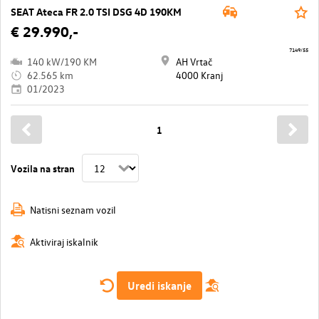
SEAT Ateca FR 2.0 TSI DSG 4D 190KM
€ 29.990,-
7149/55
140 kW/190 KM
AH Vrtač
62.565 km
4000 Kranj
01/2023
1
Vozila na stran
Natisni seznam vozil
Aktiviraj iskalnik
Uredi iskanje