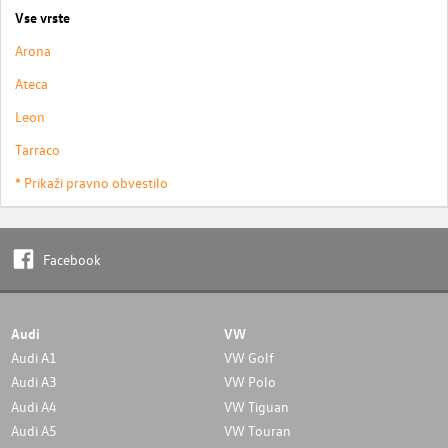
Vse vrste
Arona
Ateca
Leon
Tarraco
* Prikaži pravno obvestilo
Facebook
Audi
VW
Audi A1
VW Golf
Audi A3
VW Polo
Audi A4
VW Tiguan
Audi A5
VW Touran