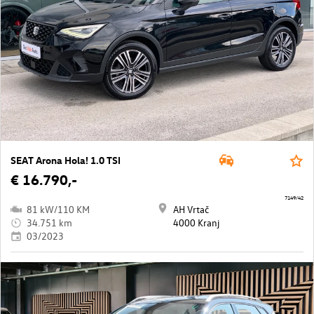
SEAT Arona Hola! 1.0 TSI
€ 16.790,-
7149/42
81 kW/110 KM
AH Vrtač
34.751 km
4000 Kranj
03/2023