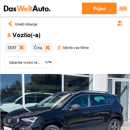
Das
Welt
Auto.
Prijavi
Uredi iskanje
6
Vozilo(-a)
SEAT
Črna
Izbriši vse filtre