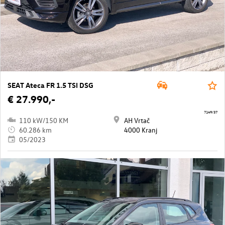
SEAT Ateca FR 1.5 TSI DSG
€ 27.990,-
7149/37
110 kW/150 KM
AH Vrtač
60.286 km
4000 Kranj
05/2023