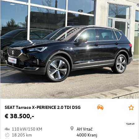
SEAT Tarraco X-PERIENCE 2.0 TDI DSG
€ 38.500,-
7149/49
110 kW/150 KM
AH Vrtač
18.205 km
4000 Kranj