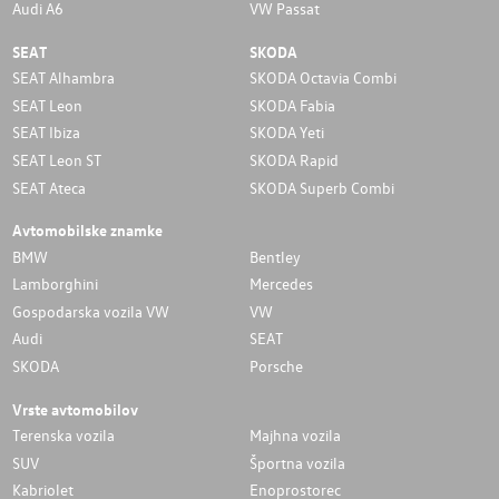
Audi A6
VW Passat
SEAT
SKODA
SEAT Alhambra
SKODA Octavia Combi
SEAT Leon
SKODA Fabia
SEAT Ibiza
SKODA Yeti
SEAT Leon ST
SKODA Rapid
SEAT Ateca
SKODA Superb Combi
Avtomobilske znamke
BMW
Bentley
Lamborghini
Mercedes
Gospodarska vozila VW
VW
Audi
SEAT
SKODA
Porsche
Vrste avtomobilov
Terenska vozila
Majhna vozila
SUV
Športna vozila
Kabriolet
Enoprostorec