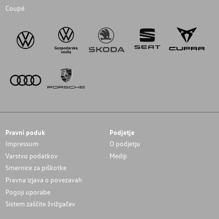
Coupé
Pravni poduk
Podjetje
Impressum
O podjetju
Varstvo podatkov
Mediji
Smernice za piškotke
Pravna izjava o povezavah
Pogoji uporabe
Sistem zaščite žvižgačev