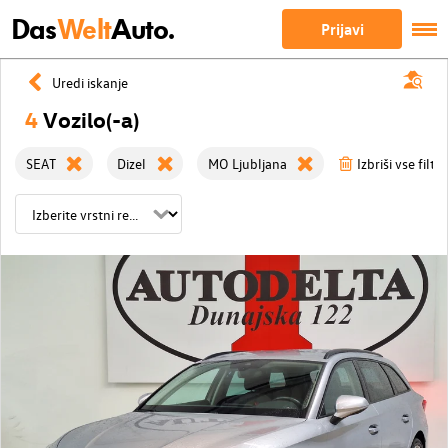
Das
Welt
Auto.
Prijavi
Uredi iskanje
4
Vozilo(-a)
SEAT
Dizel
MO Ljubljana
Izbriši vse filtre