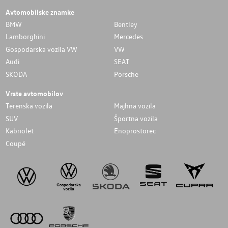
Avtomobilske znamke
BMW
Bentley
Lamborghini
Mercedes
Gospodarska vozila VW
VW
Audi
SEAT
SKODA
Porsche
Vrste avtomobilov
Terenska vozila
Majhna vozila
SUV
Športna vozila
Kabriolet
Enoprostorec
Coupé