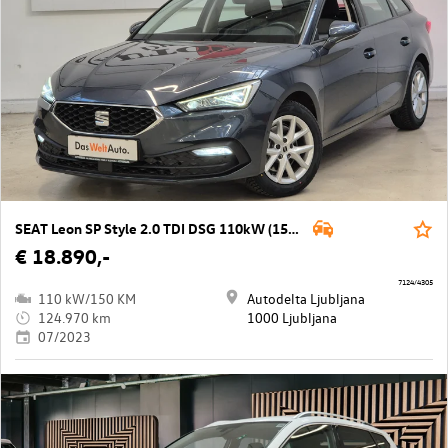
SEAT Leon SP Style 2.0 TDI DSG 110kW (150KM)
€ 18.890,-
7124/4305
110 kW/150 KM
Autodelta Ljubljana
124.970 km
1000 Ljubljana
07/2023