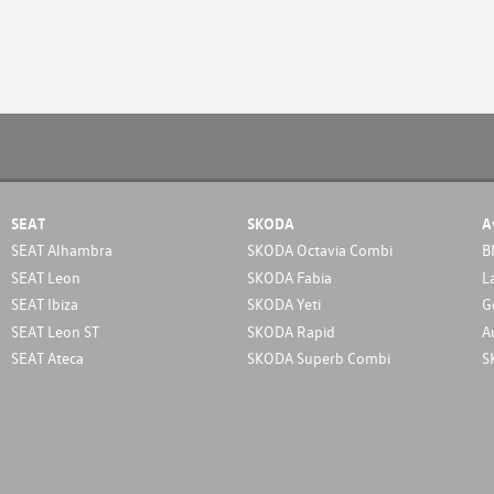
SEAT
SKODA
A
SEAT Alhambra
SKODA Octavia Combi
B
SEAT Leon
SKODA Fabia
L
SEAT Ibiza
SKODA Yeti
G
SEAT Leon ST
SKODA Rapid
A
SEAT Ateca
SKODA Superb Combi
S