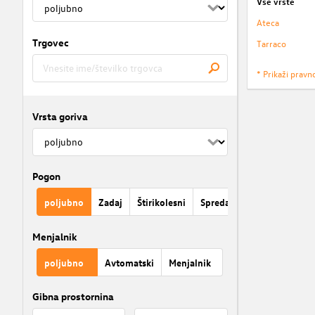
Vse vrste
Ateca
Trgovec
Tarraco
* Prikaži pravn
Vrsta goriva
Pogon
poljubno
Zadaj
Štirikolesni
Spredaj
Menjalnik
poljubno
Avtomatski
Menjalnik
Gibna prostornina