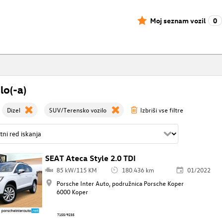
Moj seznam vozil
0
lo(-a)
Dizel
SUV/Terensko vozilo
Izbriši vse filtre
SEAT Ateca Style 2.0 TDI
85 kW/115 KM
180.436 km
01/2022
Porsche Inter Auto, podružnica Porsche Koper
6000 Koper
7155/9235