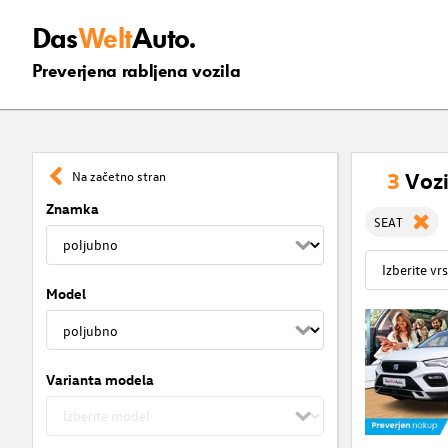
Das
Welt
Auto.
Preverjena rabljena vozila
3
Vozi
Na začetno stran
Znamka
SEAT
Model
Varianta modela