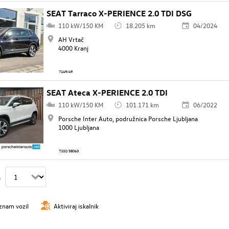
SEAT Tarraco X-PERIENCE 2.0 TDI DSG
110 kW/150 KM
18.205 km
04/2024
AH Vrtač
4000 Kranj
7149/49
SEAT Ateca X-PERIENCE 2.0 TDI
110 kW/150 KM
101.171 km
06/2022
Porsche Inter Auto, podružnica Porsche Ljubljana
1000 Ljubljana
7102/38063
n
znam vozil
Aktiviraj iskalnik