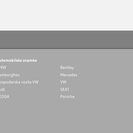
vtomobilske znamke
MW
Bentley
amborghini
Mercedes
ospodarska vozila VW
VW
udi
SEAT
KODA
Porsche