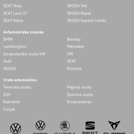
SEAT Ibiza
SKODA Yeti
SEAT Leon ST
SKODA Rapid
SEAT Ateca
SKODA Superb Combi
Avtomobilske znamke
BMW
Bentley
Lamborghini
Mercedes
Gospodarska vozila VW
VW
Audi
SEAT
SKODA
Porsche
Vrste avtomobilov
Terenska vozila
Majhna vozila
SUV
Športna vozila
Kabriolet
Enoprostorec
Coupé