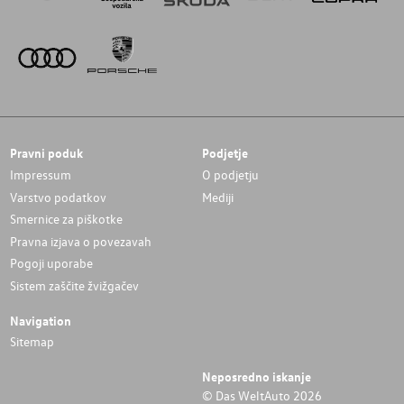
Pravni poduk
Podjetje
Impressum
O podjetju
Varstvo podatkov
Mediji
Smernice za piškotke
Pravna izjava o povezavah
Pogoji uporabe
Sistem zaščite žvižgačev
Navigation
Sitemap
Neposredno iskanje
© Das WeltAuto 2026