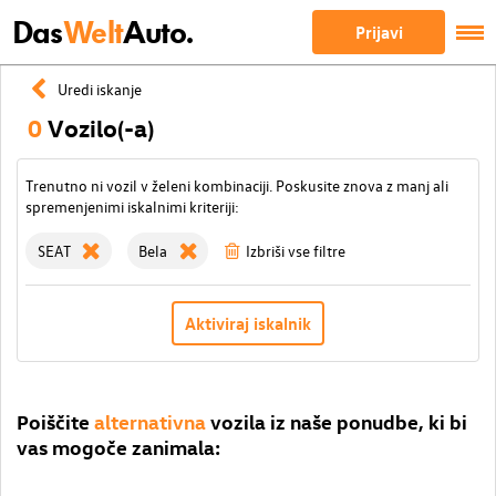
Das
Welt
Auto.
Prijavi
Uredi iskanje
0
Vozilo(-a)
Trenutno ni vozil v želeni kombinaciji. Poskusite znova z manj ali
spremenjenimi iskalnimi kriteriji:
SEAT
Bela
Izbriši vse filtre
Aktiviraj iskalnik
Poiščite
alternativna
vozila iz naše ponudbe, ki bi
vas mogoče zanimala: