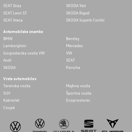
SEAT Ibiza
SKODA Yeti
SEAT Leon ST
SKODA Rapid
SEAT Ateca
SKODA Superb Combi
Avtomobilske znamke
BMW
Bentley
Lamborghini
Mercedes
Gospodarska vozila VW
VW
Audi
SEAT
SKODA
Porsche
Vrste avtomobilov
Terenska vozila
Majhna vozila
SUV
Športna vozila
Kabriolet
Enoprostorec
Coupé