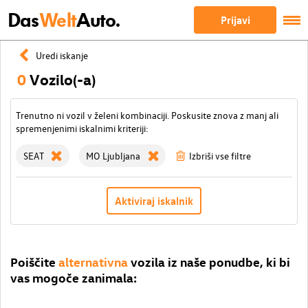
Das
Welt
Auto.
Prijavi
Uredi iskanje
0
Vozilo(-a)
Trenutno ni vozil v želeni kombinaciji. Poskusite znova z manj ali
spremenjenimi iskalnimi kriteriji:
SEAT
MO Ljubljana
Izbriši vse filtre
Aktiviraj iskalnik
Poiščite
alternativna
vozila iz naše ponudbe, ki bi
vas mogoče zanimala: