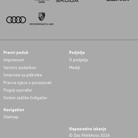
Pravni poduk
Podjetje
Impressum
O podjetju
Varstvo podatkov
Mediji
Smernice za piškotke
Pravna izjava o povezavah
Pogoji uporabe
Sistem zaščite žvižgačev
Navigation
Sitemap
Neposredno iskanje
© Das WeltAuto 2026