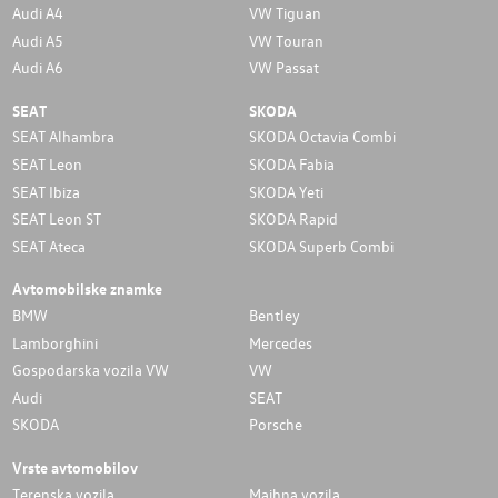
Audi A4
VW Tiguan
Audi A5
VW Touran
Audi A6
VW Passat
SEAT
SKODA
SEAT Alhambra
SKODA Octavia Combi
SEAT Leon
SKODA Fabia
SEAT Ibiza
SKODA Yeti
SEAT Leon ST
SKODA Rapid
SEAT Ateca
SKODA Superb Combi
Avtomobilske znamke
BMW
Bentley
Lamborghini
Mercedes
Gospodarska vozila VW
VW
Audi
SEAT
SKODA
Porsche
Vrste avtomobilov
Terenska vozila
Majhna vozila