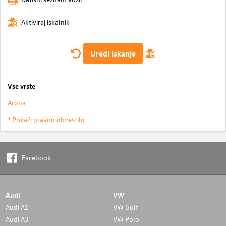
Aktiviraj iskalnik
Uredi iskanje
Vse vrste
Arona
* Prikaži pravno obvestilo
Facebook
Audi
VW
Audi A1
VW Golf
Audi A3
VW Polo