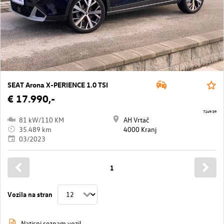
SEAT Arona X-PERIENCE 1.0 TSI
€ 17.990,-
7149/39
81 kW/110 KM
AH Vrtač
35.489 km
4000 Kranj
03/2023
1
Vozila na stran
Natisni seznam vozil