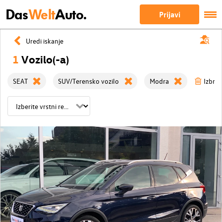
Das
Welt
Auto.
Prijavi
Uredi iskanje
1
Vozilo(-a)
SEAT
SUV/Terensko vozilo
Modra
Izbriši