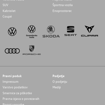
SUV
Športna vozila
Kabriolet
Enoprostorec
Coupé
Pravni poduk
Podjetje
Impressum
O podjetju
Varstvo podatkov
Mediji
Smernice za piškotke
Pravna izjava o povezavah
Pogoji uporabe