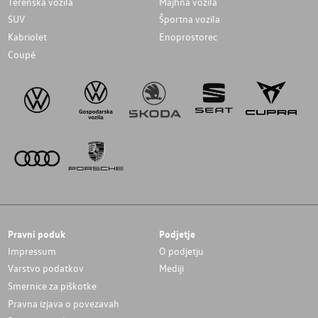
Terenska vozila
Majhna vozila
SUV
Športna vozila
Kabriolet
Enoprostorec
Coupé
Pravni poduk
Podjetje
Impressum
O podjetju
Varstvo podatkov
Mediji
Smernice za piškotke
Pravna izjava o povezavah