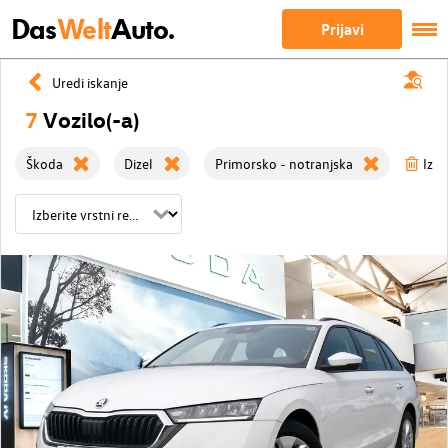
Das
Welt
Auto.
Prijavi
Uredi iskanje
7
Vozilo(-a)
Škoda
Dizel
Primorsko - notranjska
Izbri