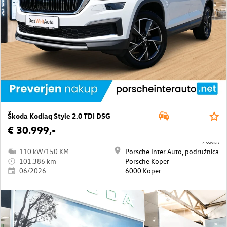
Škoda Kodiaq Style 2.0 TDI DSG
€ 30.999,-
7155/9267
110 kW/150 KM
Porsche Inter Auto, podružnica
101.386 km
Porsche Koper
06/2026
6000 Koper