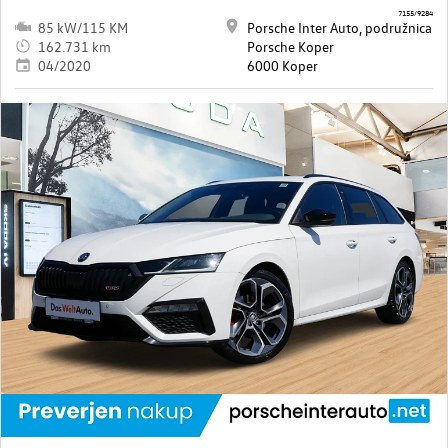
7155/9284
85 kW/115 KM
Porsche Inter Auto, podružnica
162.731 km
Porsche Koper
04/2020
6000 Koper