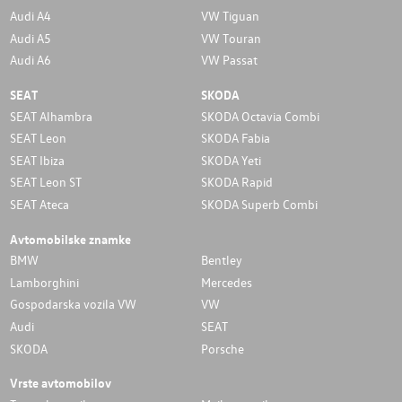
Audi A4
VW Tiguan
Audi A5
VW Touran
Audi A6
VW Passat
SEAT
SKODA
SEAT Alhambra
SKODA Octavia Combi
SEAT Leon
SKODA Fabia
SEAT Ibiza
SKODA Yeti
SEAT Leon ST
SKODA Rapid
SEAT Ateca
SKODA Superb Combi
Avtomobilske znamke
BMW
Bentley
Lamborghini
Mercedes
Gospodarska vozila VW
VW
Audi
SEAT
SKODA
Porsche
Vrste avtomobilov