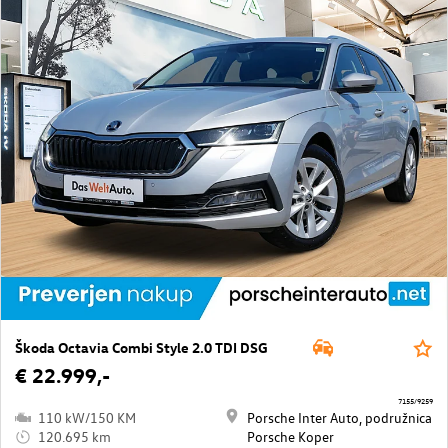
Škoda Octavia Combi Style 2.0 TDI DSG
€ 22.999,-
7155/9259
110 kW/150 KM
Porsche Inter Auto, podružnica
120.695 km
Porsche Koper