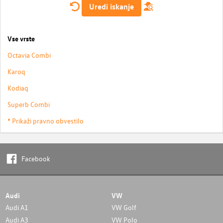
Uredi iskanje
Vse vrste
Octavia Combi
Karoq
Kodiaq
Superb Combi
* Prikaži pravno obvestilo
Facebook
Audi
VW
Audi A1
VW Golf
Audi A3
VW Polo