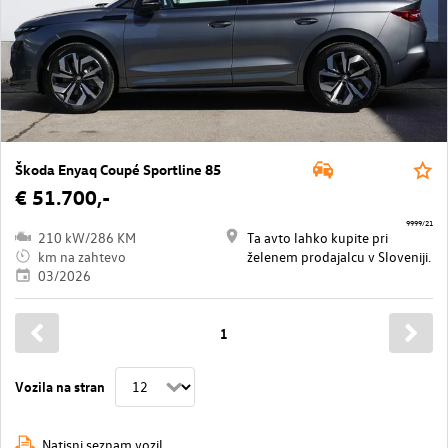
Škoda Enyaq Coupé Sportline 85
€ 51.700,-
9999/21
210 kW/286 KM
Ta avto lahko kupite pri
km na zahtevo
želenem prodajalcu v Sloveniji.
03/2026
1
Vozila na stran
Natisni seznam vozil