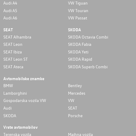
Audi A4
VW Tiguan
Audi A5
VW Touran
Audi A6
VW Passat
SEAT
SKODA
SEAT Alhambra
SKODA Octavia Combi
SEAT Leon
SKODA Fabia
SEAT Ibiza
SKODA Yeti
SEAT Leon ST
SKODA Rapid
SEAT Ateca
SKODA Superb Combi
Avtomobilske znamke
BMW
Bentley
Lamborghini
Mercedes
Gospodarska vozila VW
VW
Audi
SEAT
SKODA
Porsche
Vrste avtomobilov
Terenska vozila
Majhna vozila