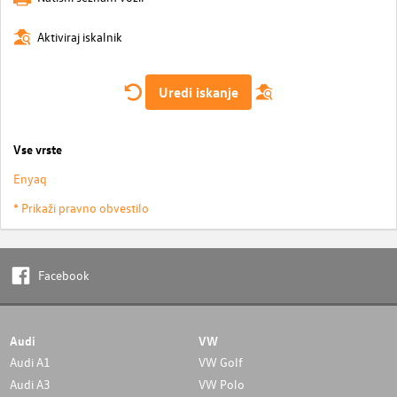
Aktiviraj iskalnik
Uredi iskanje
Vse vrste
Enyaq
* Prikaži pravno obvestilo
Facebook
Audi
VW
Audi A1
VW Golf
Audi A3
VW Polo