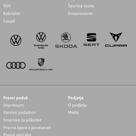
SUV
Športna vozila
Kabriolet
Enoprostorec
Coupé
Pravni poduk
Podjetje
Impressum
O podjetju
Varstvo podatkov
Mediji
Smernice za piškotke
Pravna izjava o povezavah
Pogoji uporabe