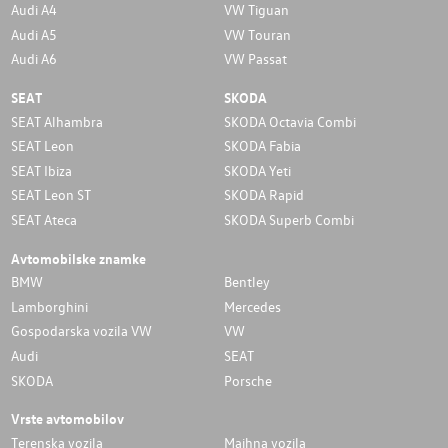
Audi A4
VW Tiguan
Audi A5
VW Touran
Audi A6
VW Passat
SEAT
SKODA
SEAT Alhambra
SKODA Octavia Combi
SEAT Leon
SKODA Fabia
SEAT Ibiza
SKODA Yeti
SEAT Leon ST
SKODA Rapid
SEAT Ateca
SKODA Superb Combi
Avtomobilske znamke
BMW
Bentley
Lamborghini
Mercedes
Gospodarska vozila VW
VW
Audi
SEAT
SKODA
Porsche
Vrste avtomobilov
Terenska vozila
Majhna vozila