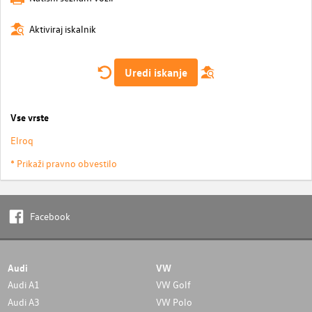
Aktiviraj iskalnik
Uredi iskanje
Vse vrste
Elroq
* Prikaži pravno obvestilo
Facebook
Audi
VW
Audi A1
VW Golf
Audi A3
VW Polo