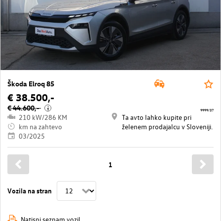
Škoda Elroq 85
€ 38.500,-
€ 44.600,-
i
9999/37
210 kW/286 KM
Ta avto lahko kupite pri
km na zahtevo
želenem prodajalcu v Sloveniji.
03/2025
1
Vozila na stran
Natisni seznam vozil