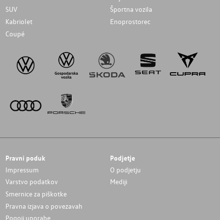
SUV
Športna vozila
Kabriolet
Enoprostorec
Coupé
Pravni poduk
Podjetje
Impressum
O podjetju
Varstvo podatkov
Mediji
Smernice za piškotke
Pravna izjava o povezavah
Pogoji uporabe