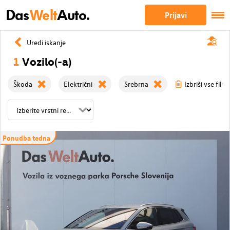
Das
Welt
Auto.
Prijavi
Uredi iskanje
1
Vozilo(-a)
Škoda
Električni
Srebrna
Izbriši vse filtr
Ponudba tedna