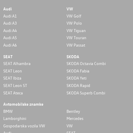
Audi
VW
Audi A1
VW Golf
Audi A3
VW Polo
Audi A4
VW Tiguan
Audi A5
VW Touran
Audi A6
VW Passat
SEAT
SKODA
SEAT Alhambra
SKODA Octavia Combi
SEAT Leon
SKODA Fabia
SEAT Ibiza
SKODA Yeti
SEAT Leon ST
SKODA Rapid
SEAT Ateca
SKODA Superb Combi
Avtomobilske znamke
BMW
Bentley
Lamborghini
Mercedes
Gospodarska vozila VW
VW
Audi
SEAT