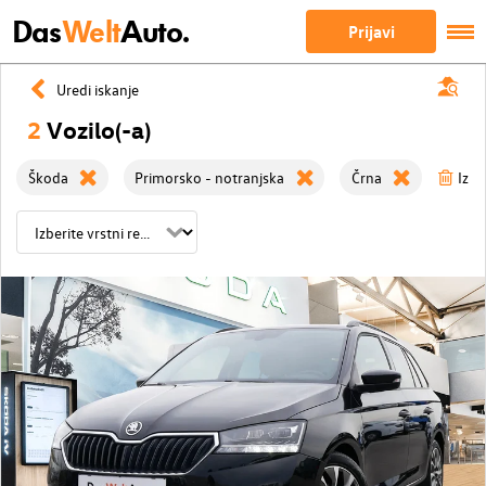
Das
Welt
Auto.
Prijavi
Uredi iskanje
2
Vozilo(-a)
Škoda
Primorsko - notranjska
Črna
Izbri