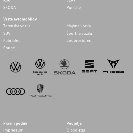
SKODA
Porsche
Vrste avtomobilov
Terenska vozila
Majhna vozila
SUV
Športna vozila
Kabriolet
Enoprostorec
Coupé
Pravni poduk
Podjetje
Impressum
O podjetju