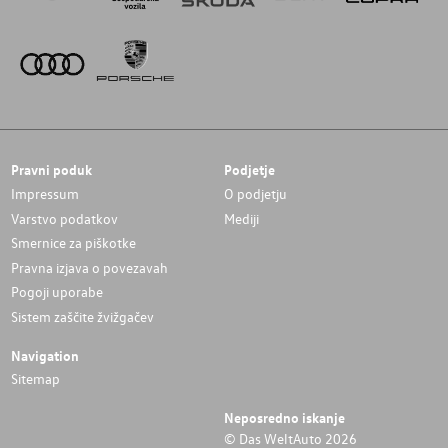
Pravni poduk
Podjetje
Impressum
O podjetju
Varstvo podatkov
Mediji
Smernice za piškotke
Pravna izjava o povezavah
Pogoji uporabe
Sistem zaščite žvižgačev
Navigation
Sitemap
Neposredno iskanje
© Das WeltAuto 2026