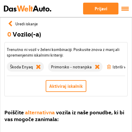
Das
Welt
Auto.
Prijavi
Uredi iskanje
0
Vozilo(-a)
Trenutno ni vozil v želeni kombinaciji. Poskusite znova z manj ali
spremenjenimi iskalnimi kriteriji:
Škoda Enyaq
Primorsko - notranjska
Izbriši vse f
Aktiviraj iskalnik
Poiščite
alternativna
vozila iz naše ponudbe, ki bi
vas mogoče zanimala: