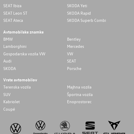
SEAT Ibiza
SKODA Yeti
SEAT Leon ST
SKODA Rapid
SEAT Ateca
SKODA Superb Combi
Avtomobilske znamke
BMW
Bentley
Lamborghini
Mercedes
Gospodarska vozila VW
VW
Audi
SEAT
SKODA
Porsche
Vrste avtomobilov
Terenska vozila
Majhna vozila
SUV
Športna vozila
Kabriolet
Enoprostorec
Coupé