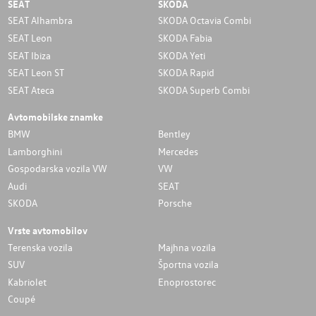
SEAT
SKODA
SEAT Alhambra
SKODA Octavia Combi
SEAT Leon
SKODA Fabia
SEAT Ibiza
SKODA Yeti
SEAT Leon ST
SKODA Rapid
SEAT Ateca
SKODA Superb Combi
Avtomobilske znamke
BMW
Bentley
Lamborghini
Mercedes
Gospodarska vozila VW
VW
Audi
SEAT
SKODA
Porsche
Vrste avtomobilov
Terenska vozila
Majhna vozila
SUV
Športna vozila
Kabriolet
Enoprostorec
Coupé