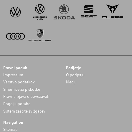
Pravni poduk
Podjetje
Impressum
O podjetju
Varstvo podatkov
Mediji
Smernice za piškotke
Pravna izjava o povezavah
Pogoji uporabe
Sistem zaščite žvižgačev
Navigation
Sitemap