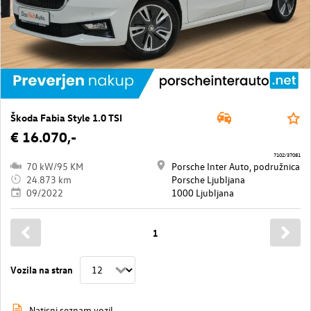
Škoda Fabia Style 1.0 TSI
€ 16.070,-
7102/37081
70 kW/95 KM
Porsche Inter Auto, podružnica
24.873 km
Porsche Ljubljana
09/2022
1000 Ljubljana
1
Vozila na stran
Natisni seznam vozil