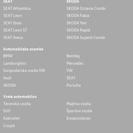
SEAT
SKODA
SEAT Alhambra
SKODA Octavia Combi
SEAT Leon
SKODA Fabia
SEAT Ibiza
SKODA Yeti
SEAT Leon ST
SKODA Rapid
SEAT Ateca
SKODA Superb Combi
Avtomobilske znamke
BMW
Bentley
Lamborghini
Mercedes
Gospodarska vozila VW
VW
Audi
SEAT
SKODA
Porsche
Vrste avtomobilov
Terenska vozila
Majhna vozila
SUV
Športna vozila
Kabriolet
Enoprostorec
Coupé