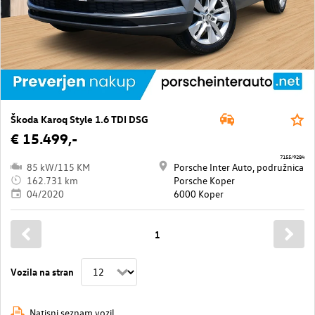
Škoda Karoq Style 1.6 TDI DSG
€ 15.499,-
7155/9284
85 kW/115 KM
Porsche Inter Auto, podružnica
162.731 km
Porsche Koper
04/2020
6000 Koper
1
Vozila na stran
Natisni seznam vozil