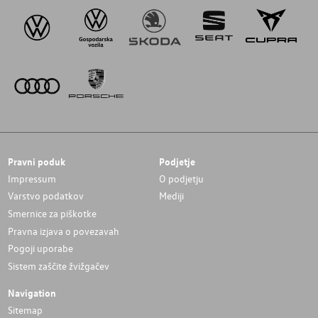
Pravni poduk
Podjetje
Impressum
O podjetju
Varstvo podatkov
Mediji
Smernice za piškotke
Pravna izjava o povezavah
Pogoji uporabe
Sistem zaščite žvižgačev
Navigation
Sitemap