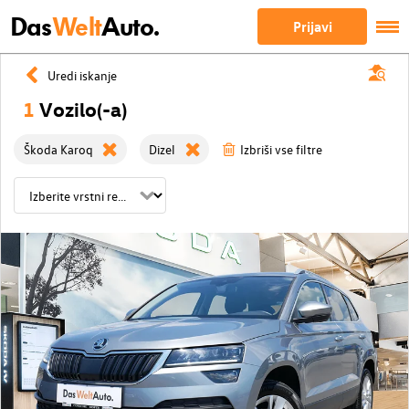
Das
Welt
Auto.
Prijavi
Uredi iskanje
1
Vozilo(-a)
Škoda Karoq
Dizel
Izbriši vse filtre