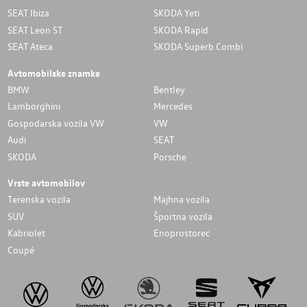
SEAT Ibiza
SKODA Yeti
SEAT Leon ST
SKODA Rapid
SEAT Ateca
SKODA Superb Combi
Avtomobilske znamke
BMW
Bentley
Lamborghini
Mercedes
Gospodarska vozila VW
VW
Audi
SEAT
SKODA
Porsche
Vrste avtomobilov
Terenska vozila
Majhna vozila
SUV
Športna vozila
Kabriolet
Enoprostorec
Coupé