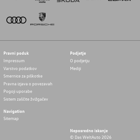
Pravni poduk
Podjetje
Impressum
O podjetju
Varstvo podatkov
Mediji
Smernice za piškotke
Pravna izjava o povezavah
Pogoji uporabe
Sistem zaščite žvižgačev
Navigation
Sitemap
Neposredno iskanje
© Das WeltAuto 2026