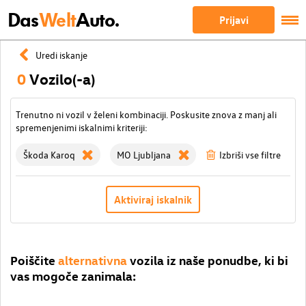
Das
Welt
Auto.
Prijavi
Uredi iskanje
0
Vozilo(-a)
Trenutno ni vozil v želeni kombinaciji. Poskusite znova z manj ali
spremenjenimi iskalnimi kriteriji:
Škoda Karoq
MO Ljubljana
Izbriši vse filtre
Aktiviraj iskalnik
Poiščite
alternativna
vozila iz naše ponudbe, ki bi
vas mogoče zanimala: