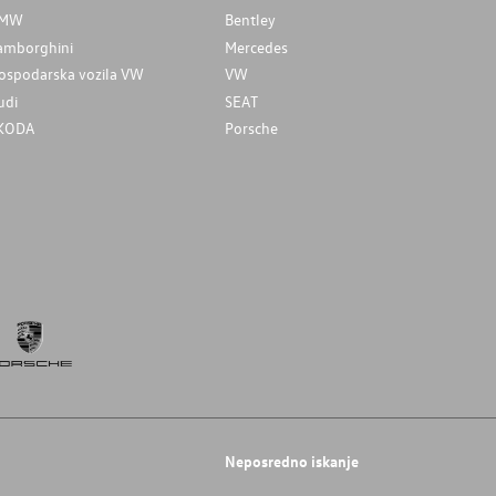
MW
Bentley
amborghini
Mercedes
ospodarska vozila VW
VW
udi
SEAT
KODA
Porsche
Neposredno iskanje