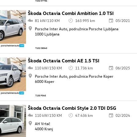
7102/37756
Škoda Octavia Combi Ambition 1.0 TSI
81 kW/110 KM
163.995 km
05/2021
Porsche Inter Auto, podružnica Porsche Ljubljana
1000 Ljubljana
7102/38343
Škoda Octavia Combi AE 1.5 TSI
110 kW/150 KM
11.736 km
06/2025
Porsche Inter Auto, podružnica Porsche Koper
6000 Koper
7155/9345
Škoda Octavia Combi Style 2.0 TDI DSG
110 kW/150 KM
47.436 km
02/2024
AH Vrtač
4000 Kranj