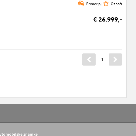
Primerjaj
Označi
€ 26.999,-
1
vtomobilske znamke