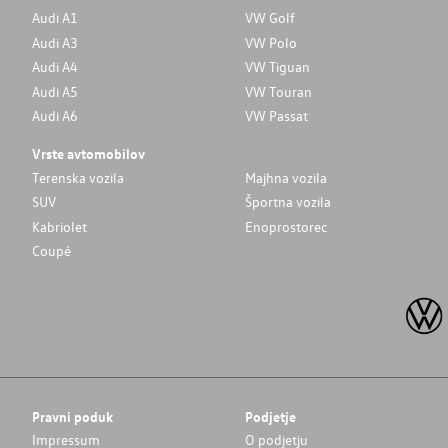
Audi A1
VW Golf
Audi A3
VW Polo
Audi A4
VW Tiguan
Audi A5
VW Touran
Audi A6
VW Passat
Vrste avtomobilov
Terenska vozila
Majhna vozila
SUV
Športna vozila
Kabriolet
Enoprostorec
Coupé
Pravni poduk
Podjetje
Impressum
O podjetju