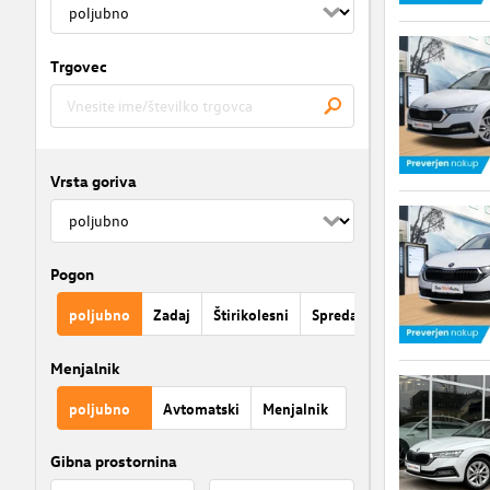
Trgovec
Vrsta goriva
Pogon
poljubno
Zadaj
Štirikolesni
Spredaj
Menjalnik
poljubno
Avtomatski
Menjalnik
Gibna prostornina