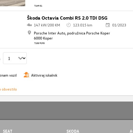
7149/51
Škoda Octavia Combi RS 2.0 TDI DSG
147 kW/200 KM
123.015 km
01/2023
Porsche Inter Auto, podružnica Porsche Koper
6000 Koper
7155/9193
n
znam vozil
Aktiviraj iskalnik
o obvestilo
SEAT
SKODA
A