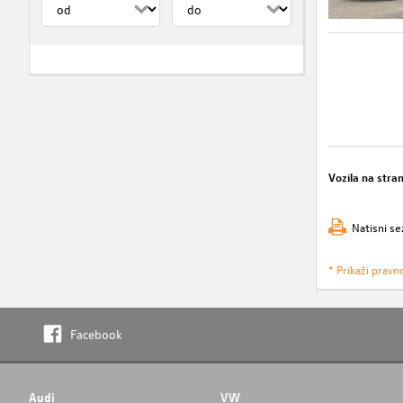
Vozila na stra
Natisni se
* Prikaži pravn
Facebook
Audi
VW