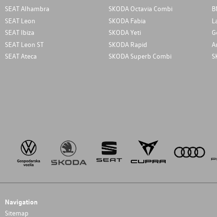
SEAT Alhambra
SKODA Octavia Combi
B
SEAT Leon
SKODA Fabia
L
SEAT Ibiza
SKODA Yeti
G
SEAT Leon ST
SKODA Rapid
A
SEAT Ateca
SKODA Superb Combi
S
Navigation
Sitemap