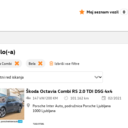
Moj seznam vozil
0
lo(-a)
a Combi
Bela
Izbriši vse filtre
Škoda Octavia Combi RS 2.0 TDI DSG 4x4
147 kW/200 KM
101.162 km
02/2021
Porsche Inter Auto, podružnica Porsche Ljubljana
1000 Ljubljana
7102/37281