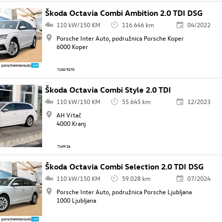
Škoda Octavia Combi Ambition 2.0 TDI DSG
110 kW/150 KM
116.646 km
04/2022
Porsche Inter Auto, podružnica Porsche Koper
6000 Koper
7155/9270
Škoda Octavia Combi Style 2.0 TDI
110 kW/150 KM
55.645 km
12/2023
AH Vrtač
4000 Kranj
7149/26
Škoda Octavia Combi Selection 2.0 TDI DSG
110 kW/150 KM
59.028 km
07/2024
Porsche Inter Auto, podružnica Porsche Ljubljana
1000 Ljubljana