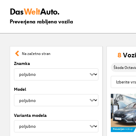
Das
Welt
Auto.
Preverjena rabljena vozila
8
Vozi
Na začetno stran
Znamka
Škoda Octavi
Model
Varianta modela