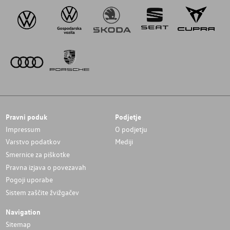
Pravni poduk
Podjetje
Impressum
O podjetju
Varstvo podatkov
Mediji
Smernice za piškotke
Pravna izjava o povezavah
Pogoji uporabe
Sistem zaščite žvižgačev
Navigation
Sitemap