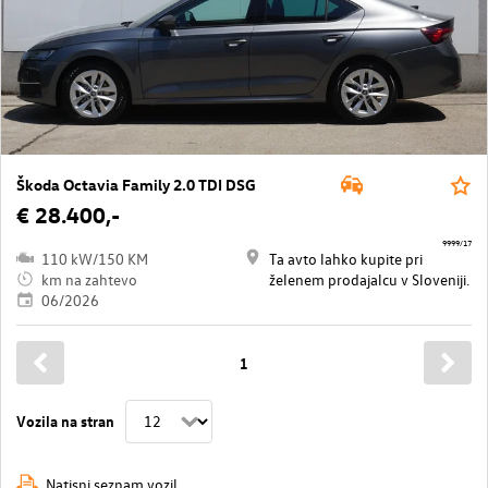
Škoda Octavia Family 2.0 TDI DSG
€ 28.400,-
9999/17
110 kW/150 KM
Ta avto lahko kupite pri
km na zahtevo
želenem prodajalcu v Sloveniji.
06/2026
1
Vozila na stran
Natisni seznam vozil