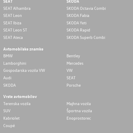
SEAT
SKODA
SEAT Alhambra
SKODA Octavia Combi
SEAT Leon
SKODA Fabia
SEAT Ibiza
SKODA Yeti
SEAT Leon ST
SKODA Rapid
SEAT Ateca
SKODA Superb Combi
Avtomobilske znamke
BMW
Bentley
Lamborghini
Mercedes
Gospodarska vozila VW
VW
Audi
SEAT
SKODA
Porsche
Vrste avtomobilov
Terenska vozila
Majhna vozila
SUV
Športna vozila
Kabriolet
Enoprostorec
Coupé