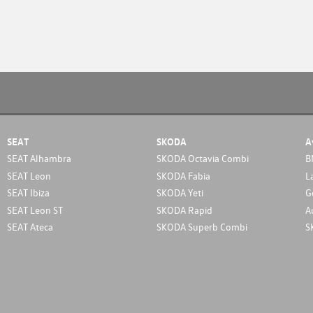
SEAT
SKODA
A
SEAT Alhambra
SKODA Octavia Combi
B
SEAT Leon
SKODA Fabia
L
SEAT Ibiza
SKODA Yeti
G
SEAT Leon ST
SKODA Rapid
A
SEAT Ateca
SKODA Superb Combi
S