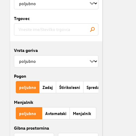
Trgovec
Vrsta goriva
Pogon
poljubno
Zadaj
Štirikolesni
Spredaj
Menjalnik
poljubno
Avtomatski
Menjalnik
Gibna prostornina