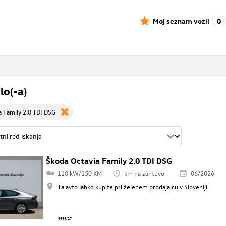
Moj seznam vozil
0
lo(-a)
a Family 2.0 TDI DSG
Škoda Octavia Family 2.0 TDI DSG
110 kW/150 KM
km na zahtevo
06/2026
Ta avto lahko kupite pri želenem prodajalcu v Sloveniji.
9999/17