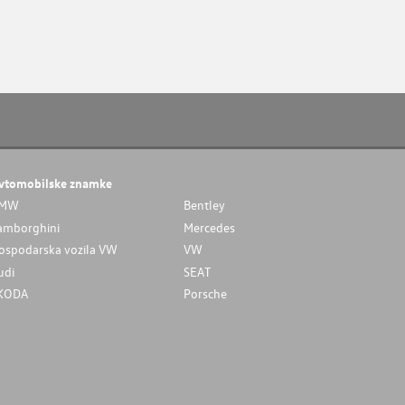
vtomobilske znamke
MW
Bentley
amborghini
Mercedes
ospodarska vozila VW
VW
udi
SEAT
KODA
Porsche