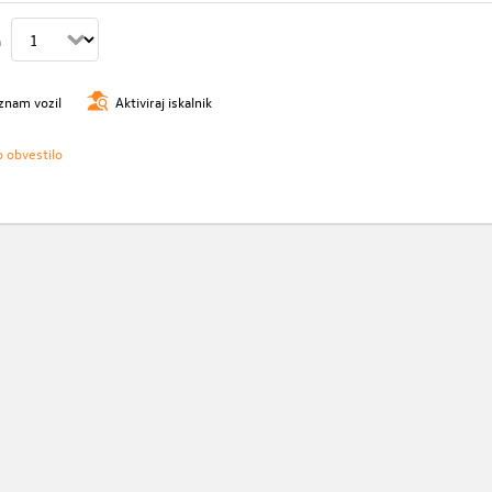
n
znam vozil
Aktiviraj iskalnik
o obvestilo