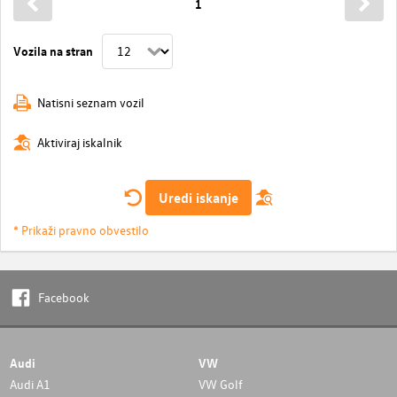
1
Vozila na stran
Natisni seznam vozil
Aktiviraj iskalnik
Uredi iskanje
* Prikaži pravno obvestilo
Facebook
Audi
VW
Audi A1
VW Golf