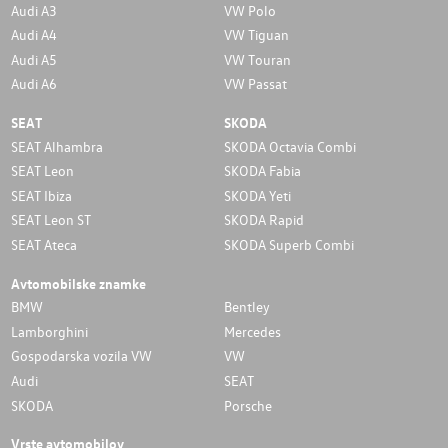
Audi A3
VW Polo
Audi A4
VW Tiguan
Audi A5
VW Touran
Audi A6
VW Passat
SEAT
SKODA
SEAT Alhambra
SKODA Octavia Combi
SEAT Leon
SKODA Fabia
SEAT Ibiza
SKODA Yeti
SEAT Leon ST
SKODA Rapid
SEAT Ateca
SKODA Superb Combi
Avtomobilske znamke
BMW
Bentley
Lamborghini
Mercedes
Gospodarska vozila VW
VW
Audi
SEAT
SKODA
Porsche
Vrste avtomobilov