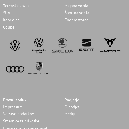
Terenska vozila
Majhna vozila
SUV
Športna vozila
Kabriolet
Enoprostorec
Coupé
Pravni poduk
Podjetje
Impressum
O podjetju
Varstvo podatkov
Mediji
Smernice za piškotke
Pravna izjava o povezavah