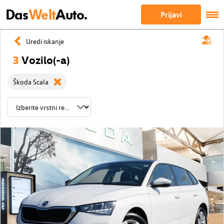
Das
Welt
Auto.
Prijavi
Uredi iskanje
3
Vozilo(-a)
Škoda Scala