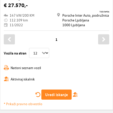
€ 27.570,-
7102/36926
147 kW/200 KM
Porsche Inter Auto, podružnica
112.109 km
Porsche Ljubljana
11/2022
1000 Ljubljana
1
Vozila na stran
Natisni seznam vozil
Aktiviraj iskalnik
Uredi iskanje
* Prikaži pravno obvestilo