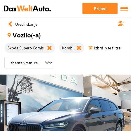
Das
Welt
Auto.
Prijavi
Uredi iskanje
9
Vozilo(-a)
Škoda Superb Combi
Kombi
Izbriši vse filtre