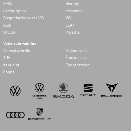
BMW
Bentley
Lamborghini
Mercedes
Gospodarska vozila VW
VW
Audi
SEAT
SKODA
Porsche
Vrste avtomobilov
Terenska vozila
Majhna vozila
SUV
Športna vozila
Kabriolet
Enoprostorec
Coupé