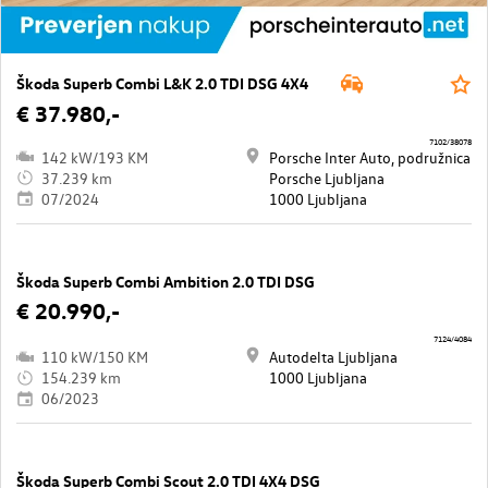
Škoda Superb Combi L&K 2.0 TDI DSG 4X4
€ 37.980,-
7102/38078
142 kW/193 KM
Porsche Inter Auto, podružnica
37.239 km
Porsche Ljubljana
07/2024
1000 Ljubljana
Škoda Superb Combi Ambition 2.0 TDI DSG
€ 20.990,-
7124/4084
110 kW/150 KM
Autodelta Ljubljana
154.239 km
1000 Ljubljana
06/2023
Škoda Superb Combi Scout 2.0 TDI 4X4 DSG