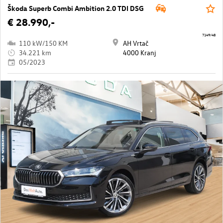
Škoda Superb Combi Ambition 2.0 TDI DSG
€ 28.990,-
7149/48
110 kW/150 KM
AH Vrtač
34.221 km
4000 Kranj
05/2023