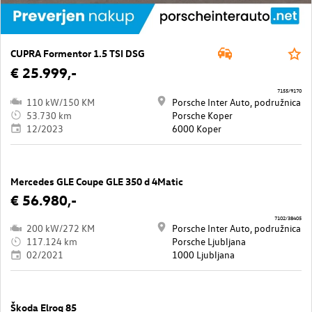
CUPRA Formentor 1.5 TSI DSG
€ 25.999,-
7155/9170
110 kW/150 KM
Porsche Inter Auto, podružnica
53.730 km
Porsche Koper
12/2023
6000 Koper
Mercedes GLE Coupe GLE 350 d 4Matic
€ 56.980,-
7102/38405
200 kW/272 KM
Porsche Inter Auto, podružnica
117.124 km
Porsche Ljubljana
02/2021
1000 Ljubljana
Škoda Elroq 85