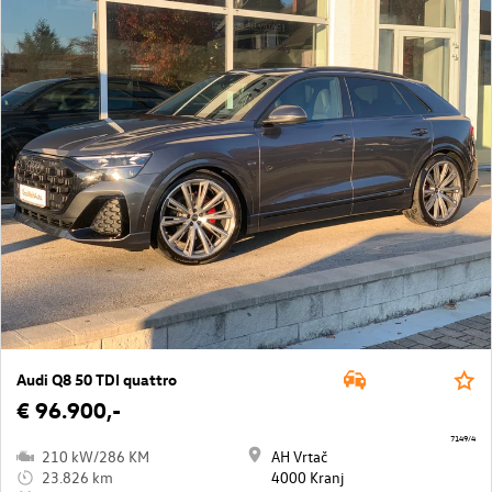
Audi Q8 50 TDI quattro
€ 96.900,-
7149/4
210 kW/286 KM
AH Vrtač
23.826 km
4000 Kranj