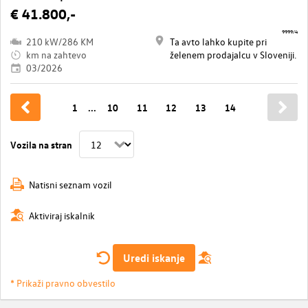
€ 41.800,-
9999/4
210 kW/286 KM
Ta avto lahko kupite pri
km na zahtevo
želenem prodajalcu v Sloveniji.
03/2026
1
...
10
11
12
13
14
Vozila na stran
Natisni seznam vozil
Aktiviraj iskalnik
Uredi iskanje
* Prikaži pravno obvestilo