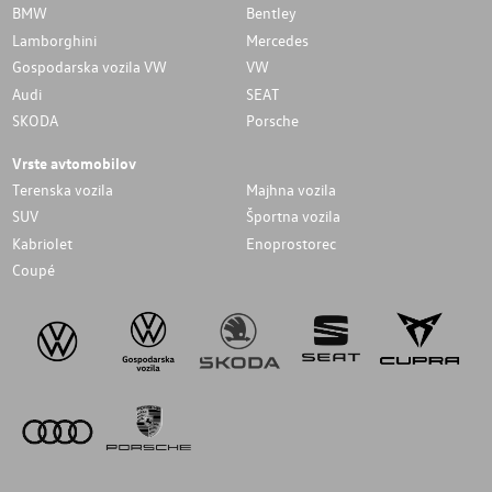
BMW
Bentley
Lamborghini
Mercedes
Gospodarska vozila VW
VW
Audi
SEAT
SKODA
Porsche
Vrste avtomobilov
Terenska vozila
Majhna vozila
SUV
Športna vozila
Kabriolet
Enoprostorec
Coupé