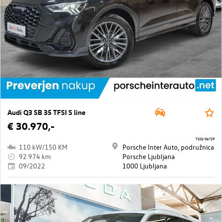
Audi Q3 SB 35 TFSI S line
€ 30.970,-
7102/36729
110 kW/150 KM
Porsche Inter Auto, podružnica
92.974 km
Porsche Ljubljana
09/2022
1000 Ljubljana