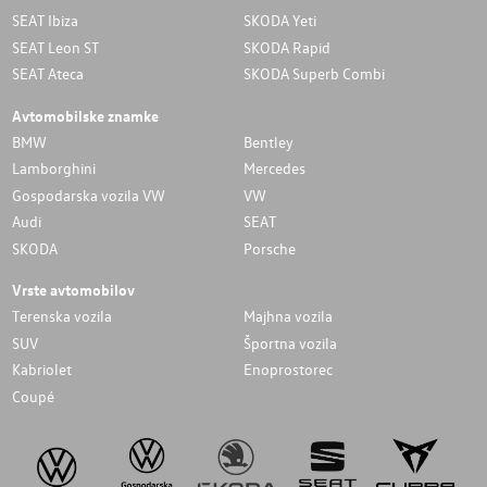
SEAT Ibiza
SKODA Yeti
SEAT Leon ST
SKODA Rapid
SEAT Ateca
SKODA Superb Combi
Avtomobilske znamke
BMW
Bentley
Lamborghini
Mercedes
Gospodarska vozila VW
VW
Audi
SEAT
SKODA
Porsche
Vrste avtomobilov
Terenska vozila
Majhna vozila
SUV
Športna vozila
Kabriolet
Enoprostorec
Coupé