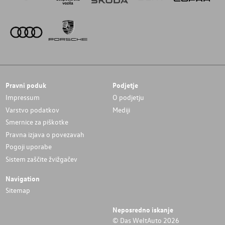
Pravni poduk
Podjetje
Impressum
O podjetju
Varstvo podatkov
Mediji
Smernice za piškotke
Pravna izjava o povezavah
Pogoji uporabe
Sistem zaščite žvižgačev
Navigation
Sitemap
Neposredno iskanje
© Das WeltAuto 2026