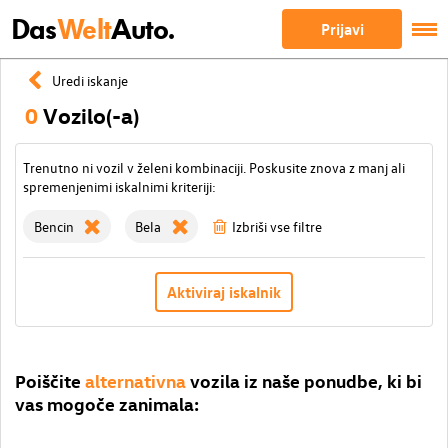
Das
Welt
Auto.
Prijavi
Uredi iskanje
0
Vozilo(-a)
Trenutno ni vozil v želeni kombinaciji. Poskusite znova z manj ali
spremenjenimi iskalnimi kriteriji:
Bencin
Bela
Izbriši vse filtre
Aktiviraj iskalnik
Poiščite
alternativna
vozila iz naše ponudbe, ki bi
vas mogoče zanimala: