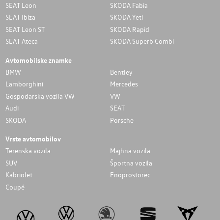
SEAT Leon
SKODA Fabia
SEAT Ibiza
SKODA Yeti
SEAT Leon ST
SKODA Rapid
SEAT Ateca
SKODA Superb Combi
Avtomobilske znamke
BMW
Bentley
Lamborghini
Mercedes
Gospodarska vozila VW
VW
Audi
SEAT
SKODA
Porsche
Vrste avtomobilov
Terenska vozila
Majhna vozila
SUV
Športna vozila
Kabriolet
Enoprostorec
Coupé