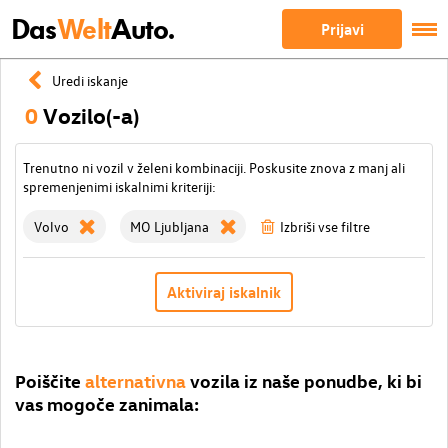
Das
Welt
Auto.
Prijavi
Uredi iskanje
0
Vozilo(-a)
Trenutno ni vozil v želeni kombinaciji. Poskusite znova z manj ali
spremenjenimi iskalnimi kriteriji:
Volvo
MO Ljubljana
Izbriši vse filtre
Aktiviraj iskalnik
Poiščite
alternativna
vozila iz naše ponudbe, ki bi
vas mogoče zanimala: