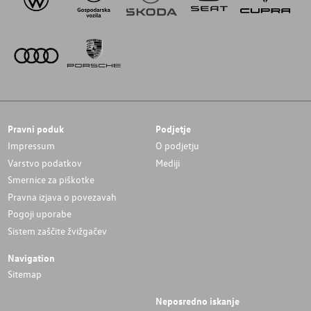
Pravni poduk
Podjetje
Impressum
O podjetju
Varstvo podatkov
Mediji
Smernice za piškotke
Pravna izjava o povezavah
Pogoji uporabe
Sistem zaščite žvižgačev
Navigation
Sitemap
Neposredno iskanje