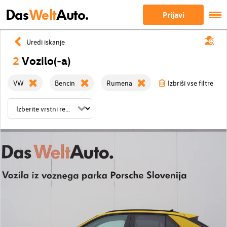
Das
Welt
Auto.
Prijavi
Uredi iskanje
2
Vozilo(-a)
VW
Bencin
Rumena
Izbriši vse filtre