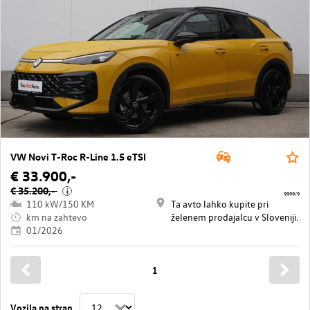
VW Novi T-Roc R-Line 1.5 eTSI
€ 33.900,-
€ 35.200,-
i
9999/9
110 kW/150 KM
Ta avto lahko kupite pri
km na zahtevo
želenem prodajalcu v Sloveniji.
01/2026
1
Vozila na stran