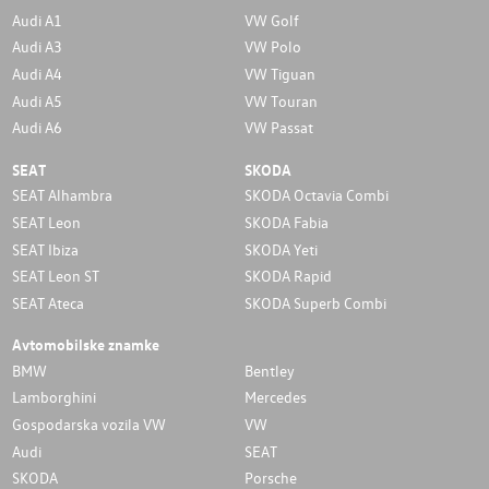
Audi A1
VW Golf
Audi A3
VW Polo
Audi A4
VW Tiguan
Audi A5
VW Touran
Audi A6
VW Passat
SEAT
SKODA
SEAT Alhambra
SKODA Octavia Combi
SEAT Leon
SKODA Fabia
SEAT Ibiza
SKODA Yeti
SEAT Leon ST
SKODA Rapid
SEAT Ateca
SKODA Superb Combi
Avtomobilske znamke
BMW
Bentley
Lamborghini
Mercedes
Gospodarska vozila VW
VW
Audi
SEAT
SKODA
Porsche