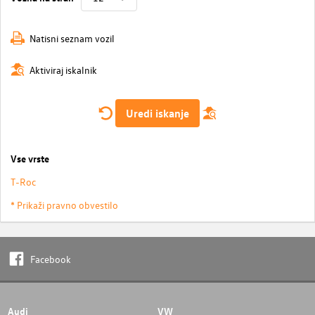
Natisni seznam vozil
Aktiviraj iskalnik
Uredi iskanje
Vse vrste
T-Roc
* Prikaži pravno obvestilo
Facebook
Audi
VW