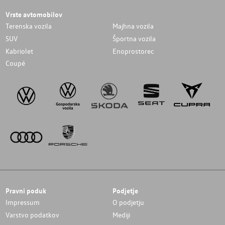
Vrste avtomobilov
Terenska vozila
Majhna vozila
SUV
Športna vozila
Kabriolet
Enoprostorec
Coupé
Pravni poduk
Podjetje
Impressum
O podjetju
Varstvo podatkov
Mediji