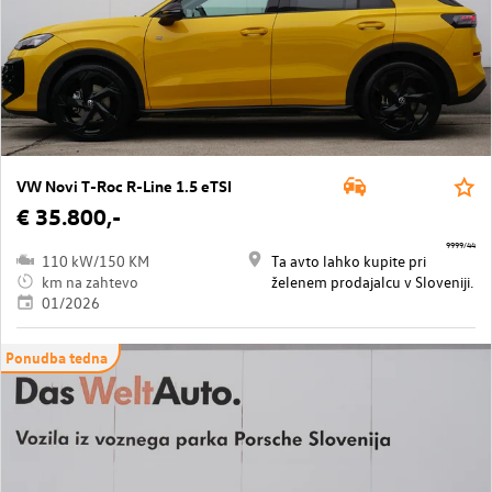
VW Novi T-Roc R-Line 1.5 eTSI
€ 35.800,-
9999/44
110 kW/150 KM
Ta avto lahko kupite pri
km na zahtevo
želenem prodajalcu v Sloveniji.
01/2026
Ponudba tedna