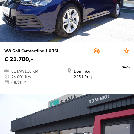
VW Golf Comfortline 1.0 TSI
€ 21.700,-
7131/46
81 kW/110 KM
Dominko
76.801 km
2251 Ptuj
08/2021