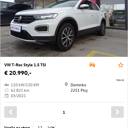
VW T-Roc Style 1.5 TSI
€ 20.990,-
7131/13
110 kW/150 KM
Dominko
62.821 km
2251 Ptuj
03/2021
1
Vozila na stran