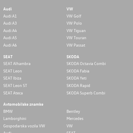
Audi
VW
Audi A1
VW Golf
Audi A3
VW Polo
Audi A4
VW Tiguan
Audi A5
VW Touran
Audi A6
VW Passat
SEAT
SKODA
SEAT Alhambra
SKODA Octavia Combi
SEAT Leon
SKODA Fabia
SEAT Ibiza
SKODA Yeti
SEAT Leon ST
SKODA Rapid
SEAT Ateca
SKODA Superb Combi
Avtomobilske znamke
BMW
Bentley
Lamborghini
Mercedes
Gospodarska vozila VW
VW
Audi
SEAT