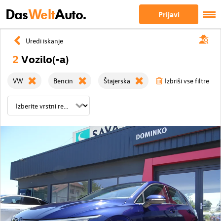
Das
Welt
Auto.
Prijavi
Uredi iskanje
2
Vozilo(-a)
VW
Bencin
Štajerska
Izbriši vse filtre