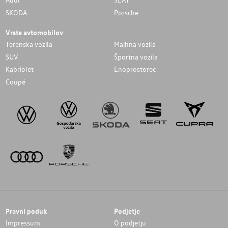
SKODA
Porsche
Vrste avtomobilov
Terenska vozila
Majhna vozila
SUV
Športna vozila
Kabriolet
Enoprostorec
Coupé
Pravni poduk
Podjetje
Impressum
O podjetju