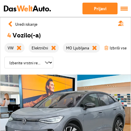
Das
Welt
Auto.
Prijavi
Uredi iskanje
4
Vozilo(-a)
VW
Električni
MO Ljubljana
Izbriši vse fi