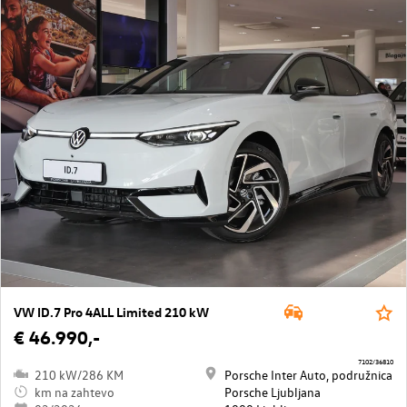
VW ID.7 Pro 4ALL Limited 210 kW
€ 46.990,-
7102/36810
210 kW/286 KM
Porsche Inter Auto, podružnica
km na zahtevo
Porsche Ljubljana