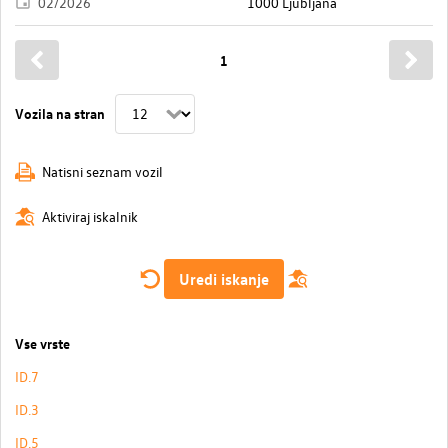
02/2026
1000 Ljubljana
1
Vozila na stran
Natisni seznam vozil
Aktiviraj iskalnik
Uredi iskanje
Vse vrste
ID.7
ID.3
ID.5