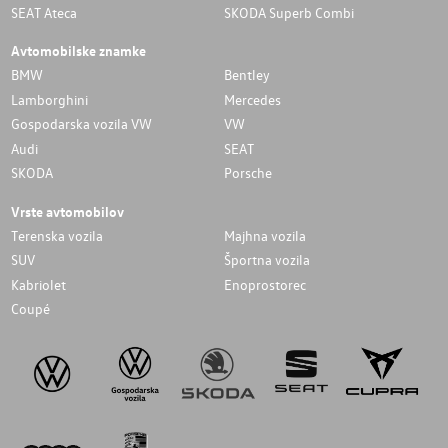
SEAT Ateca
SKODA Superb Combi
Avtomobilske znamke
BMW
Bentley
Lamborghini
Mercedes
Gospodarska vozila VW
VW
Audi
SEAT
SKODA
Porsche
Vrste avtomobilov
Terenska vozila
Majhna vozila
SUV
Športna vozila
Kabriolet
Enoprostorec
Coupé