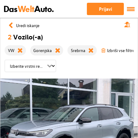
Das
Welt
Auto.
Prijavi
Uredi iskanje
2
Vozilo(-a)
VW
Gorenjska
Srebrna
Izbriši vse filtre