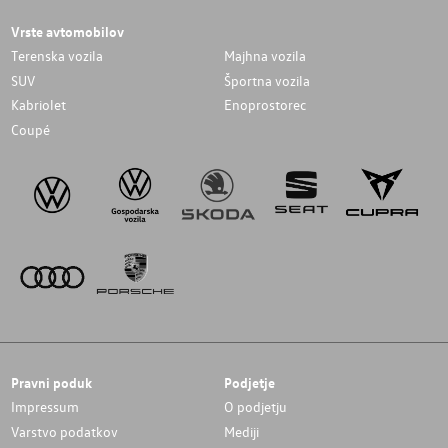
Vrste avtomobilov
Terenska vozila
Majhna vozila
SUV
Športna vozila
Kabriolet
Enoprostorec
Coupé
Pravni poduk
Podjetje
Impressum
O podjetju
Varstvo podatkov
Mediji