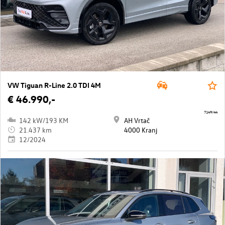
VW Tiguan R-Line 2.0 TDI 4M
€ 46.990,-
7149/44
142 kW/193 KM
AH Vrtač
21.437 km
4000 Kranj
12/2024