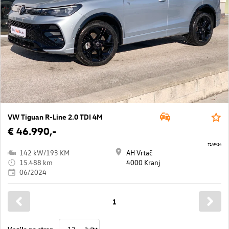
VW Tiguan R-Line 2.0 TDI 4M
€ 46.990,-
7149/24
142 kW/193 KM
AH Vrtač
15.488 km
4000 Kranj
06/2024
1
Vozila na stran