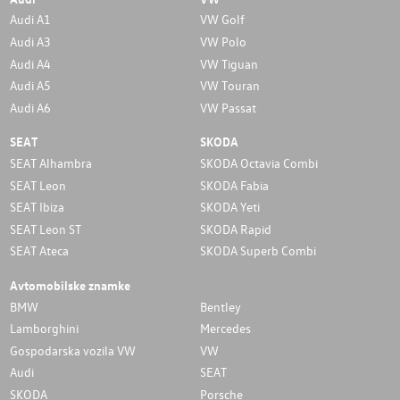
Audi A1
VW Golf
Audi A3
VW Polo
Audi A4
VW Tiguan
Audi A5
VW Touran
Audi A6
VW Passat
SEAT
SKODA
SEAT Alhambra
SKODA Octavia Combi
SEAT Leon
SKODA Fabia
SEAT Ibiza
SKODA Yeti
SEAT Leon ST
SKODA Rapid
SEAT Ateca
SKODA Superb Combi
Avtomobilske znamke
BMW
Bentley
Lamborghini
Mercedes
Gospodarska vozila VW
VW
Audi
SEAT
SKODA
Porsche