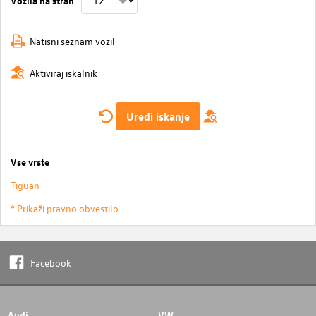
Natisni seznam vozil
Aktiviraj iskalnik
Uredi iskanje
Vse vrste
Tiguan
* Prikaži pravno obvestilo
Facebook
Audi
VW