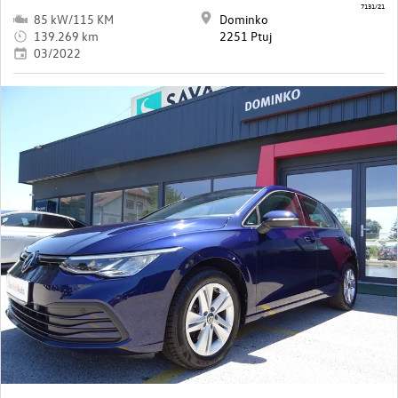
7131/21
85 kW/115 KM
Dominko
139.269 km
2251 Ptuj
03/2022