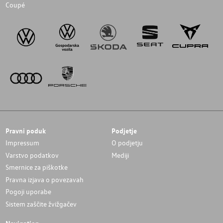
Coupé
Pravni poduk
Podjetje
Impressum
O podjetju
Varstvo podatkov
Mediji
Smernice za piškotke
Pravna izjava o povezavah
Pogoji uporabe
Sistem zaščite žvižgačev
Navigation