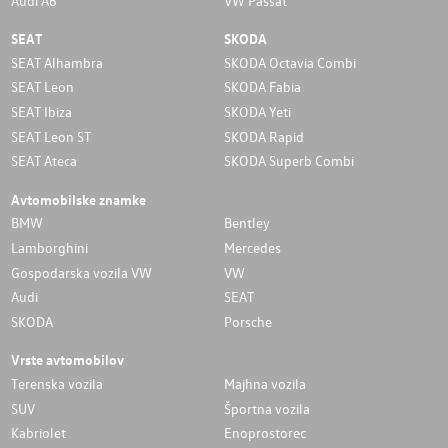
Audi A6
VW Passat
SEAT
SKODA
SEAT Alhambra
SKODA Octavia Combi
SEAT Leon
SKODA Fabia
SEAT Ibiza
SKODA Yeti
SEAT Leon ST
SKODA Rapid
SEAT Ateca
SKODA Superb Combi
Avtomobilske znamke
BMW
Bentley
Lamborghini
Mercedes
Gospodarska vozila VW
VW
Audi
SEAT
SKODA
Porsche
Vrste avtomobilov
Terenska vozila
Majhna vozila
SUV
Športna vozila
Kabriolet
Enoprostorec