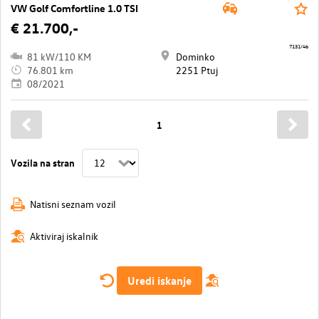
VW Golf Comfortline 1.0 TSI
€ 21.700,-
7131/46
81 kW/110 KM
Dominko
76.801 km
2251 Ptuj
08/2021
1
Vozila na stran
Natisni seznam vozil
Aktiviraj iskalnik
Uredi iskanje