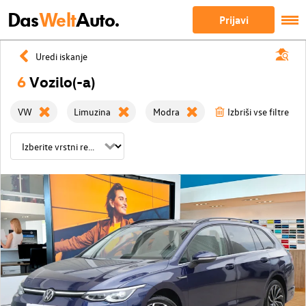
Das
Welt
Auto.
Prijavi
Uredi iskanje
6
Vozilo(-a)
VW
Limuzina
Modra
Izbriši vse filtre